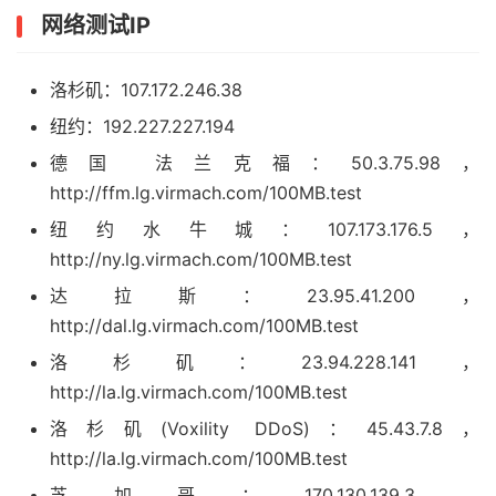
网络测试IP
洛杉矶：107.172.246.38
纽约：192.227.227.194
德国 法兰克福：50.3.75.98，
http://ffm.lg.virmach.com/100MB.test
纽约水牛城：107.173.176.5，
http://ny.lg.virmach.com/100MB.test
达拉斯：23.95.41.200，
http://dal.lg.virmach.com/100MB.test
洛杉矶：23.94.228.141，
http://la.lg.virmach.com/100MB.test
洛杉矶(Voxility DDoS)：45.43.7.8，
http://la.lg.virmach.com/100MB.test
芝加哥：170.130.139.3，