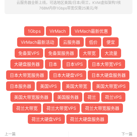
云服务器全新上线，可选地区美国/日本/荷兰，KVM虚拟架构1核
768M内存1Gbps带宽仅需25美元/年
1Gbps
VirMach
VirMach最新优惠
VirMach最新活动
云服务器
低价
便宜
免备案VPS
免备案服务器
大带宽
大流量
大硬盘服务器
日本
日本VPS
日本大带宽VPS
日本大带宽服务器
日本大硬盘VPS
日本大硬盘服务器
日本服务器
美国VPS
美国大带宽
美国大带宽VPS
美国大带宽服务器
美国服务器
荷兰
荷兰VPS
荷兰大带宽
荷兰大带宽VPS
荷兰大带宽服务器
荷兰大硬盘VPS
荷兰大硬盘服务器
上一篇
下一篇