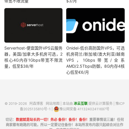
带宽不限流量
$3/月
Serverhost-便宜国外VPS云服务
Onidel-低价高防国外VPS，可选
器，美国/加拿大多机房可选，2
机房荷兰/新加坡/澳大利亚/越南
核心4G内存1Gbps带宽不限流
VPS，1Gbps带宽/全系
量，低至$38/年
AMD/2.5Tbps防御，8G内存4核
心低至€6/月
© 2019-2026
阿森博客
网站地图
| 本站由
冰云互联
提供云计算服务 |
豫ICP
备2025135810号-1
|
豫公网安备 41132402411697号
切记：
数据就是站长的一切！务必 备份！备份！备份！
重要事情说三遍！任何
商家都有跑路的可能，所以一定要记住备份！本站所发布内容只起综合对比作