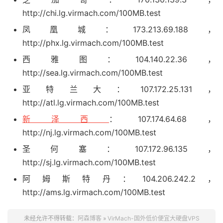
http://chi.lg.virmach.com/100MB.test
凤凰城：173.213.69.188，
http://phx.lg.virmach.com/100MB.test
西雅图：104.140.22.36，
http://sea.lg.virmach.com/100MB.test
亚特兰大：107.172.25.131，
http://atl.lg.virmach.com/100MB.test
新泽西
：107.174.64.68，
http://nj.lg.virmach.com/100MB.test
圣何塞：107.172.96.135，
http://sj.lg.virmach.com/100MB.test
阿姆斯特丹：104.206.242.2，
http://ams.lg.virmach.com/100MB.test
未经允许不得转载：
阿森博客
»
VirMach-国外低价便宜大硬盘VPS