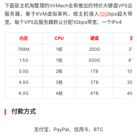
下面是主机淘整理的VirMach全新推出的特价大硬盘VPS云
服务器，基于KVM虚拟架构，宿主机接入
10G
bps超大带
宽，每个VPS云服务器默认分配1Gbps带宽、一个IPv4
内存
CPU
硬盘
流
768M
1核
250G
3T/
1.5G
1核
500G
6T/
3.0G
2核
1TB
10T
4.0G
3核
2TB
20T
6.0G
4核
4TB
40T
付款方式
支付宝、PayPal、信用卡、BTC