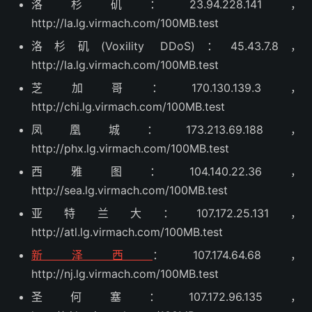
洛杉矶：23.94.228.141，
http://la.lg.virmach.com/100MB.test
洛杉矶(Voxility DDoS)：45.43.7.8，
http://la.lg.virmach.com/100MB.test
芝加哥：170.130.139.3，
http://chi.lg.virmach.com/100MB.test
凤凰城：173.213.69.188，
http://phx.lg.virmach.com/100MB.test
西雅图：104.140.22.36，
http://sea.lg.virmach.com/100MB.test
亚特兰大：107.172.25.131，
http://atl.lg.virmach.com/100MB.test
新泽西
：107.174.64.68，
http://nj.lg.virmach.com/100MB.test
圣何塞：107.172.96.135，