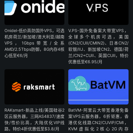
Onidel-低价高防国外VPS，可选
V.PS-国外免备案大带宽VPS，
机房荷兰/新加坡/澳大利亚/越南
全球多个机房可选，美国
VPS，1Gbps带宽/全系
(CN2/CUII/CMIN2)、日本CN2/
AMD/2.5Tbps防御，8G内存4核
软银/IIJ、新加坡CN2、德国/荷
心低至€6/月
兰/CN2+CUII、英国CUII，特价
优惠低至€6.95/月
RAKsmart-新品上线/美国硅谷2
BatVM-阿里云大带宽香港免备
区云服务器，三网AS4837/速度
案VPS云服务器，6折钜惠，香
快/性价比高，大陆优化VIP线
港优化线路CN2/CUVIP/CMI，
路，特价4折优惠低至$3.8/月
KVM虚拟化2核心2G内存