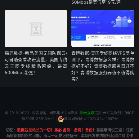
50Mbps带宽低至19元/月
森鹿数据-新品美国无限防御云/
青博数据-美国专线网络VPS简单
可自助查看攻击流量，美国专线
测评，青博数据怎么样？青博数
云三网专线精品网络，最高
据好不好？青博数据服务器好不
500Mbps带宽！
好？青博数据服务器值不值得购
买？
© 2019-2026
阿森博客
网站地图
| 本站由
冰云互联
提供云计算服务 |
豫ICP
备2025135810号-1
|
豫公网安备 41132402411697号
切记：
数据就是站长的一切！务必 备份！备份！备份！
重要事情说三遍！任何
商家都有跑路的可能，所以一定要记住备份！本站所发布内容只起综合对比作