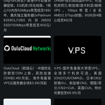
DogYun(狗云)-香港VPS云服务
Onidel-低价高防国外VPS，可选
器促销，EQ机房/优化线路，1核
机房荷兰/新加坡/澳大利亚/越南
心1G内存50Mbps带宽低至199/
VPS，1Gbps带宽/全系
年，重庆独立服务器2xPlatinum
AMD/2.5Tbps防御，8G内存4核
8259CL/128G内存/960G
心低至€6/月
SSD/150Mbps带宽低至400元/
月
OuluCloud（欧路云）-中国优化
V.PS-国外免备案大带宽VPS，
防御型CDN上新，高防加速
全球多个机房可选，美国
CDN$2.49/月起，海外免备案
(CN2/CUII/CMIN2)、日本CN2/
VPS云服务器全场$3.99/月起
软银/IIJ、新加坡CN2、德国/荷
兰/CN2+CUII、英国CUII，特价
优惠低至€6.95/月