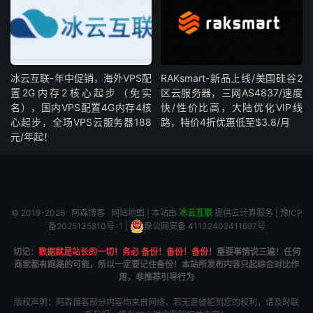
冰云互联-年中促销，海外VPS配
RAKsmart-新品上线/美国硅谷2
置2G内存2核心起步（免实
区云服务器，三网AS4837/速度
名），国内VPS配置4G内存4核
快/性价比高，大陆优化VIP线
心起步，全场VPS云服务器188
路，特价4折优惠低至$3.8/月
元/年起！
© 2019-2026
阿森博客
网站地图
| 本站由
冰云互联
提供云计算服务 |
豫ICP
备2025135810号-1
|
豫公网安备 41132402411697号
切记：
数据就是站长的一切！务必 备份！备份！备份！
重要事情说三遍！任何
商家都有跑路的可能，所以一定要记住备份！本站所发布内容只起综合对比作
用，非推荐引导行为
版权声明：阿森博客部分内容均来自网络，若无意侵犯到您的权利，请及时联