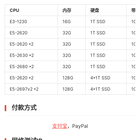
CPU
内存
硬盘
带宽
E3-1230
16G
1T SSD
100
E5-2620
32G
1T SSD
100
E5-2620 *2
32G
1T SSD
100
E5-2630 *2
32G
1T SSD
100
E5-2680 *2
32G
1T SSD
100
E5-2620 *2
128G
4*1T SSD
10G
E5-2697v2 *2
128G
4*1T SSD
10G
付款方式
支付宝
，PayPal