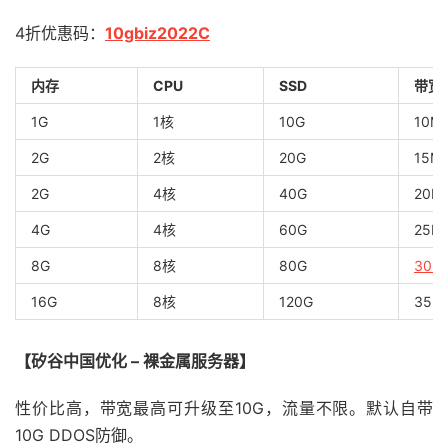
4折优惠码：
10gbiz2022C
内存
CPU
SSD
带宽
1G
1核
10G
10M
2G
2核
20G
15M
2G
4核
40G
20M
4G
4核
60G
25M
8G
8核
80G
30M
16G
8核
120G
35M
【矽谷中国优化 – 裸金属服务器】
性价比高，带宽最高可升级至10G，流量不限。默认自带
10G DDOS防御。