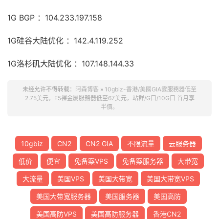
1G BGP ：104.233.197.158
1G硅谷大陆优化 ：142.4.119.252
1G洛杉矶大陆优化 ：107.148.144.33
未经允许不得转载：
阿森博客
»
10gbiz-香港/美國GIA雲服務器低至
2.75美元，E5裸金屬服務器低至67美元，站群/G口/10G口 首月享
半價。
10gbiz
CN2
CN2 GIA
不限流量
云服务器
低价
便宜
免备案VPS
免备案服务器
大带宽
大流量
美国VPS
美国大带宽
美国大带宽VPS
美国大带宽服务器
美国服务器
美国高防
美国高防VPS
美国高防服务器
香港CN2