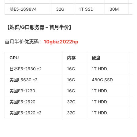
雙E5-2698v4
32G
1T SSD
30M
1
【站群/G口服务器 – 首月半价】
首月半价优惠码：
10gbiz2022hp
CPU
内存
硬盘
日本E5-2630 *2
16G
1T HDD
5
美國L5630 *2
16G
480G SSD
1
美國E3-1230
16G
1T HDD
1
美國E5-2620
32G
1T HDD
1
美國E5-2620 *2
32G
1T HDD
1