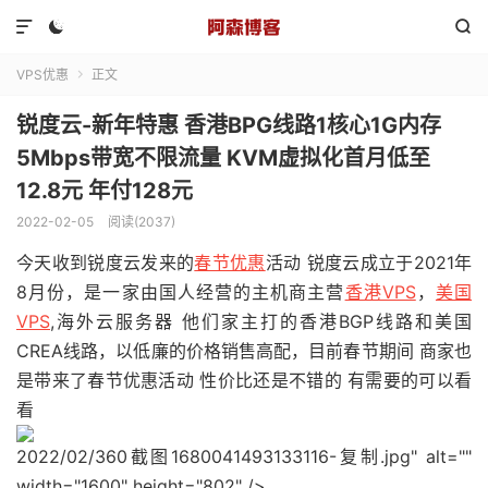



VPS优惠
正文

锐度云-新年特惠 香港BPG线路1核心1G内存
5Mbps带宽不限流量 KVM虚拟化首月低至
12.8元 年付128元
2022-02-05
阅读(2037)
今天收到锐度云发来的
春节优惠
活动 锐度云成立于2021年
8月份，是一家由国人经营的主机商主营
香港VPS
，
美国
VPS
,海外云服务器 他们家主打的香港BGP线路和美国
CREA线路，以低廉的价格销售高配，目前春节期间 商家也
是带来了春节优惠活动 性价比还是不错的 有需要的可以看
看
2022/02/360截图1680041493133116-复制.jpg" alt=""
width="1600" height="802" />