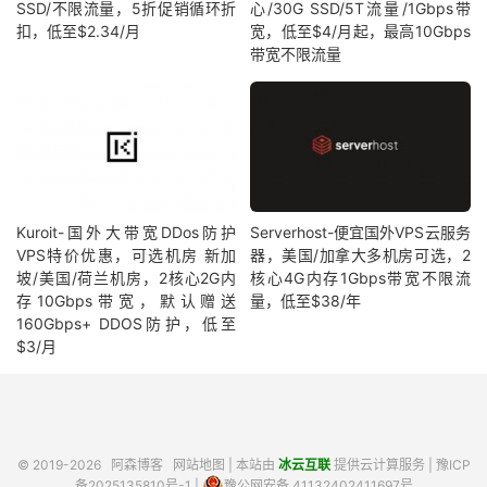
SSD/不限流量，5折促销循环折
心/30G SSD/5T流量/1Gbps带
扣，低至$2.34/月
宽，低至$4/月起，最高10Gbps
带宽不限流量
Kuroit-国外大带宽DDos防护
Serverhost-便宜国外VPS云服务
VPS特价优惠，可选机房 新加
器，美国/加拿大多机房可选，2
坡/美国/荷兰机房，2核心2G内
核心4G内存1Gbps带宽不限流
存10Gbps带宽，默认赠送
量，低至$38/年
160Gbps+ DDOS防护，低至
$3/月
© 2019-2026
阿森博客
网站地图
| 本站由
冰云互联
提供云计算服务 |
豫ICP
备2025135810号-1
|
豫公网安备 41132402411697号