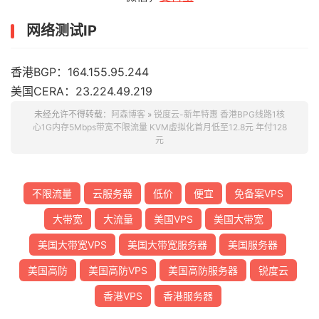
网络测试IP
香港BGP：164.155.95.244
美国CERA：23.224.49.219
未经允许不得转载：
阿森博客
»
锐度云-新年特惠 香港BPG线路1核
心1G内存5Mbps带宽不限流量 KVM虚拟化首月低至12.8元 年付128
元
不限流量
云服务器
低价
便宜
免备案VPS
大带宽
大流量
美国VPS
美国大带宽
美国大带宽VPS
美国大带宽服务器
美国服务器
美国高防
美国高防VPS
美国高防服务器
锐度云
香港VPS
香港服务器