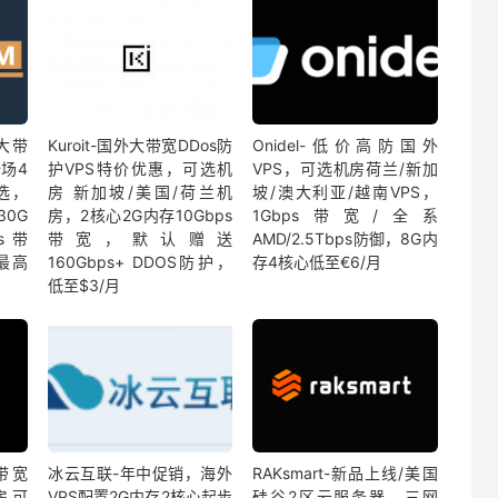
宜大带
Kuroit-国外大带宽DDos防
Onidel-低价高防国外
场4
护VPS特价优惠，可选机
VPS，可选机房荷兰/新加
选，
房 新加坡/美国/荷兰机
坡/澳大利亚/越南VPS，
30G
房，2核心2G内存10Gbps
1Gbps带宽/全系
ps带
带宽，默认赠送
AMD/2.5Tbps防御，8G内
最高
160Gbps+ DDOS防护，
存4核心低至€6/月
低至$3/月
带宽
冰云互联-年中促销，海外
RAKsmart-新品上线/美国
房可
VPS配置2G内存2核心起步
硅谷2区云服务器，三网