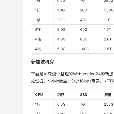
1核
0.5G
7G
250G
1核
1.0G
20G
500G
1核
2.0G
40G
1.0T
2核
3.0G
60G
1.5T
4核
4.0G
80G
2.0T
4核
5.0G
100G
2.5T
新加坡机房
下面是阿森测评整理的Webhosting24的新加
处理器、NVMe硬盘，分配1Gbps带宽，NT
CPU
内存
SSD
流量
1核
0.5G
7G
250G
1核
1.0G
20G
500G