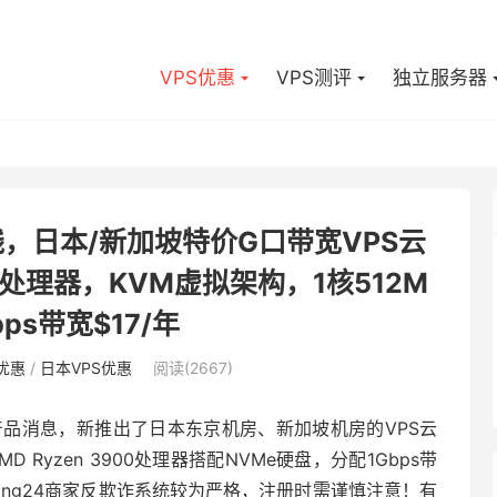
VPS优惠
VPS测评
独立服务器
房上线，日本/新加坡特价G口带宽VPS云
00处理器，KVM虚拟架构，1核512M
ps带宽$17/年
S优惠
/
日本VPS优惠
阅读(2667)
产品消息，新推出了日本东京机房、新加坡机房的VPS云
Ryzen 3900处理器搭配NVMe硬盘，分配1Gbps带
ting24商家反欺诈系统较为严格，注册时需谨慎注意！有