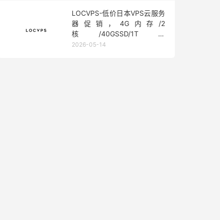
LOCVPS-低价日本VPS云服务
器促销，4G内存/2
核/40GSSD/1T流
量/450Mbps带宽，低至36元/
2026-05-14
月