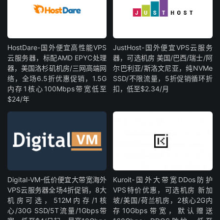
HostDare-国外便宜高性能VPS
JustHost-国外便宜VPS云服务
云服务器，标配AMD EPYC处理
器，可选机房 美国/巴西/瑞士/阿
器，美国洛杉矶机房/三网高端网
尔巴利亚/斯洛文尼亚，纯NVMe
络，全场6.5折优惠促销，1.5G
SSD/不限流量，5折促销循环折
内存1核心100Mbps带宽低至
扣，低至$2.34/月
$24/年
Digital-VM-低价便宜大带宽海外
Kuroit-国外大带宽DDos防护
VPS云服务器全场4折促销，8大
VPS特价优惠，可选机房 新加
机房可选，512M内存/1核
坡/美国/荷兰机房，2核心2G内
心/30G SSD/5T流量/1Gbps带
存10Gbps带宽，默认赠送