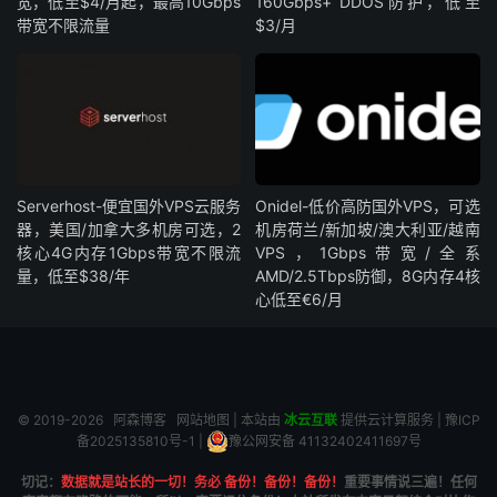
宽，低至$4/月起，最高10Gbps
160Gbps+ DDOS防护，低至
带宽不限流量
$3/月
Serverhost-便宜国外VPS云服务
Onidel-低价高防国外VPS，可选
器，美国/加拿大多机房可选，2
机房荷兰/新加坡/澳大利亚/越南
核心4G内存1Gbps带宽不限流
VPS，1Gbps带宽/全系
量，低至$38/年
AMD/2.5Tbps防御，8G内存4核
心低至€6/月
© 2019-2026
阿森博客
网站地图
| 本站由
冰云互联
提供云计算服务 |
豫ICP
备2025135810号-1
|
豫公网安备 41132402411697号
切记：
数据就是站长的一切！务必 备份！备份！备份！
重要事情说三遍！任何