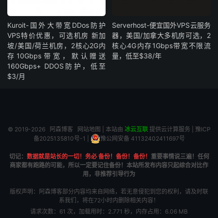
Kuroit-国外大带宽DDos防护
Serverhost-便宜国外VPS云服务
VPS特价优惠，可选机房 新加
器，美国/加拿大多机房可选，2
坡/美国/荷兰机房，2核心2G内
核心4G内存1Gbps带宽不限流
存10Gbps带宽，默认赠送
量，低至$38/年
160Gbps+ DDOS防护，低至
$3/月
© 2019-2026
阿森博客
网站地图
| 本站由
冰云互联
提供云计算服务 |
豫ICP
备2025135810号-1
|
豫公网安备 41132402411697号
切记：
数据就是站长的一切！务必 备份！备份！备份！
重要事情说三遍！任何
商家都有跑路的可能，所以一定要记住备份！本站所发布内容只起综合对比作
用，非推荐引导行为
版权声明：阿森博客部分内容均来自网络，若无意侵犯到您的权利，请及时联
系我们，将在72小时内删除相关内容！
请求次数：61 次，加载用时：2.771 秒，内存占用：6.06 MB