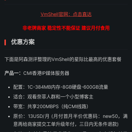
VmShell官网：点击直达
非老牌商家 稳定性不能保证 建议月付食用
优惠方案
下面是阿森测评整理的VmShell的星际比最高的优惠套餐
产品一：
CMI香港IP媒体服务器
配置：1C-384MB内存-8GB硬盘-600GB流量
适合：观看奈菲人群和一个小型博客主
带宽：共享200MBPS（纯CMI线路）
原价：13USD/月 (月付首月半价优惠码：new50，满
意再给商家提交工单升级年付，三日内无条件退款)