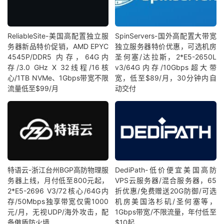
ReliableSite-美国高配置独立服
SpinServers-国外高配置大带宽
务器新品特价促销，AMD EPYC
独立服务器特价优惠，可选机房
4545P/DDR5 内存，64G内
圣何塞/达拉斯，2*E5-2650L
存/3.0 GHz X 32线程/16核
v3/64G内存/10Gbps超大带
心/1TB NVMe、1Gbps带宽不限
宽，低至$89/月，30分钟内自
流量低至$99/月
动交付
特语云-浙江台州BGP高防物理服
DediPath-低价便宜美国高防
务器上线，月付低至800元起，
VPS云服务器/混合服务器，65
2*E5-2696 V3/72核心/64G内
折优惠/免费赠送20G防御/可选
存/50Mbps独享带宽仅需1000
机房美国洛杉矶/圣何塞等，
元/月，无视UDP/海外攻击，配
1Gbps带宽/不限流量，年付低至
备傲盾防火墙
$10起