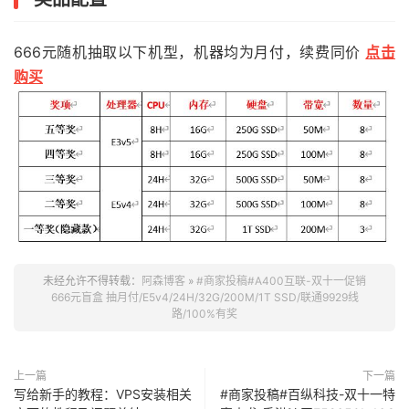
666元随机抽取以下机型，机器均为月付，续费同价
点击
购买
未经允许不得转载：
阿森博客
»
#商家投稿#A400互联-双十一促销
666元盲盒 抽月付/E5v4/24H/32G/200M/1T SSD/联通9929线
路/100%有奖
上一篇
下一篇
写给新手的教程：VPS安装相关
#商家投稿#百纵科技-双十一特