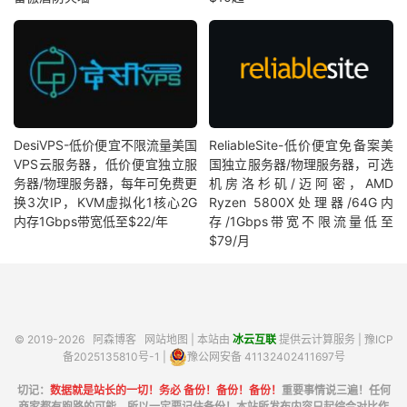
DesiVPS-低价便宜不限流量美国
ReliableSite-低价便宜免备案美
VPS云服务器，低价便宜独立服
国独立服务器/物理服务器，可选
务器/物理服务器，每年可免费更
机房洛杉矶/迈阿密，AMD
换3次IP，KVM虚拟化1核心2G
Ryzen 5800X处理器/64G内
内存1Gbps带宽低至$22/年
存/1Gbps带宽不限流量低至
$79/月
© 2019-2026
阿森博客
网站地图
| 本站由
冰云互联
提供云计算服务 |
豫ICP
备2025135810号-1
|
豫公网安备 41132402411697号
切记：
数据就是站长的一切！务必 备份！备份！备份！
重要事情说三遍！任何
商家都有跑路的可能，所以一定要记住备份！本站所发布内容只起综合对比作