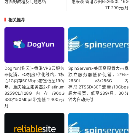
方面的教程及问题总结
惠来袭 香港沙田E52650L 16G
1T 299元/月
相关推荐
DogYun(狗云)-香港VPS云服务
SpinServers-美国高配置大带宽
器促销，EQ机房/优化线路，1核
独立服务器低价促销，2*E5-
心1G内存50Mbps带宽低至199/
2630L v3/256G内
年，重庆独立服务器2xPlatinum
存/3.2TSSD/30T流量/10Gbps
8259CL/128G内存/960G
超大带宽，低至$89/月，30分
SSD/150Mbps带宽低至400元/
钟内自动交付
月