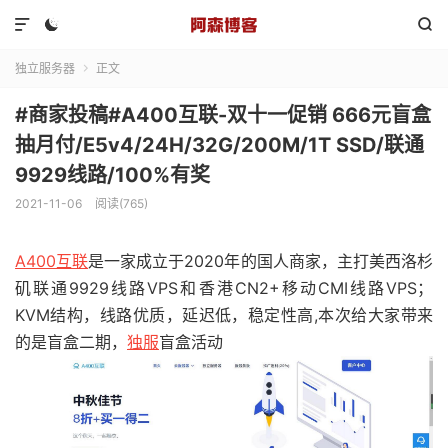



独立服务器
正文

#商家投稿#A400互联-双十一促销 666元盲盒
抽月付/E5v4/24H/32G/200M/1T SSD/联通
9929线路/100%有奖
2021-11-06
阅读(765)
A400互联
是一家成立于2020年的国人商家，主打美西洛杉
矶联通9929线路VPS和香港CN2+移动CMI线路VPS；
KVM结构，线路优质，延迟低，稳定性高,本次给大家带来
的是盲盒二期，
独服
盲盒活动