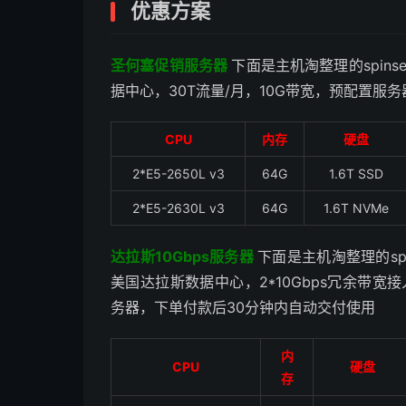
优惠方案
圣何塞促销服务器
下面是主机淘整理的spins
据中心，30T流量/月，10G带宽，预配置服务
CPU
内存
硬盘
2*E5-2650L v3
64G
1.6T SSD
2*E5-2630L v3
64G
1.6T NVMe
达拉斯10Gbps服务器
下面是主机淘整理的sp
美国达拉斯数据中心，2*10Gbps冗余带宽接
务器，下单付款后30分钟内自动交付使用
内
CPU
硬盘
存