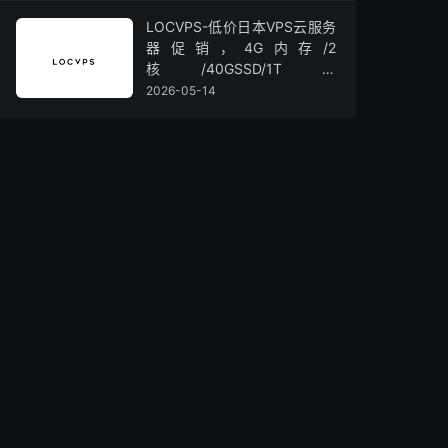
LOCVPS-低价日本VPS云服务
器促销，4G内存/2
核/40GSSD/1T流
量/450Mbps带宽，低至36元/
2026-05-14
月