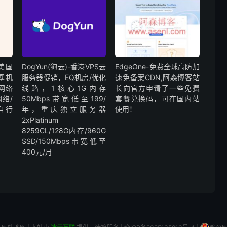
宜美国
DogYun(狗云)-香港VPS云
EdgeOne-免费全球高防加
塞机
服务器促销，EQ机房/优化
速免备案CDN,阿森博客站
，网络
线路，1核心1G内存
长向官方申请了一些免费
络/
50Mbps带宽低至199/
套餐兑换码，可在国内站
自行
年，重庆独立服务器
使用！
2xPlatinum
8259CL/128G内存/960G
SSD/150Mbps带宽低至
400元/月