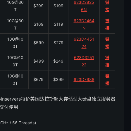
10G@30
623D2825
链
$299
$199
T
6N
接
10G@30
623D2464
链
$169
$119
T
N
接
10G@10
623D4451
链
$599
$279
0T
24
接
10G@10
623D3251
链
$499
$249
0T
22
接
10G@10
链
$679
$399
623D7688
0T
接
inservers特价美国达拉斯超大存储型大硬盘独立服务器
天交付使用
GHz / 56 Threads）