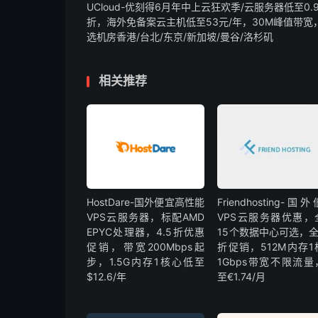
UCloud-优刻得6月年中上云狂欢季/云服务器低至0.
折，海外免备案云主机低至53元/年，30M峰值带宽
选机房香港/台北/东京/新加坡/曼谷/洛杉矶
相关推荐
HostDare-国外便宜高性能
Friendhosting-国
VPS云服务器，标配AMD
VPS云服务器优惠，
EPYC处理器，4.5折优惠
15个数据中心可选，全
促销，带宽200Mbps起
折促销，512M内存1
步，1.5G内存1核心低至
1Gbps带宽不限流量
$12.6/年
至€1.74/月