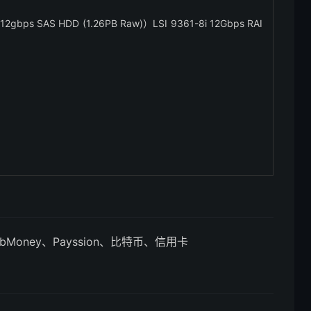
ps SAS HDD (1.26PB Raw)）LSI 9361-8i 12Gbps RAI
Money、Payssion、比特币、信用卡