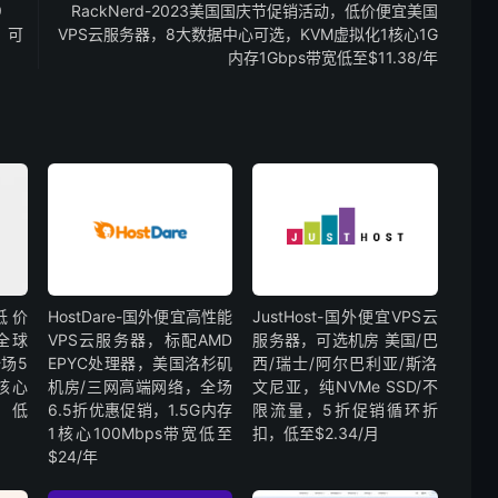
9
RackNerd-2023美国国庆节促销活动，低价便宜美国
，可
VPS云服务器，8大数据中心可选，KVM虚拟化1核心1G
内存1Gbps带宽低至$11.38/年
外低价
HostDare-国外便宜高性能
JustHost-国外便宜VPS云
全球
VPS云服务器，标配AMD
服务器，可选机房 美国/巴
场5
EPYC处理器，美国洛杉矶
西/瑞士/阿尔巴利亚/斯洛
核心
机房/三网高端网络，全场
文尼亚，纯NVMe SSD/不
，低
6.5折优惠促销，1.5G内存
限流量，5折促销循环折
1核心100Mbps带宽低至
扣，低至$2.34/月
$24/年