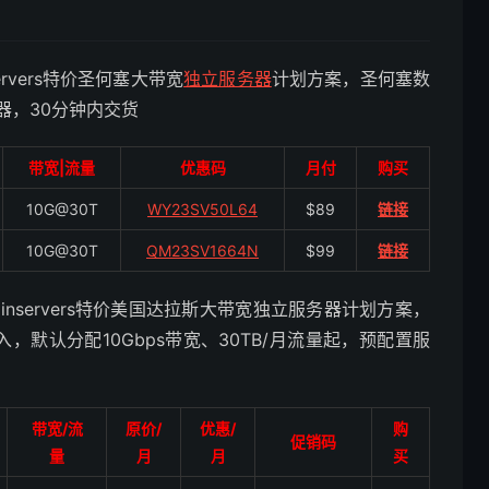
ervers特价圣何塞大带宽
独立服务器
计划方案，圣何塞数
器，30分钟内交货
带宽|流量
优惠码
月付
购买
10G@30T
WY23SV50L64
$89
链接
10G@30T
QM23SV1664N
$99
链接
inservers特价美国达拉斯大带宽独立服务器计划方案，
入，默认分配10Gbps带宽、30TB/月流量起，预配置服
带宽/流
原价/
优惠/
购
促销码
量
月
月
买