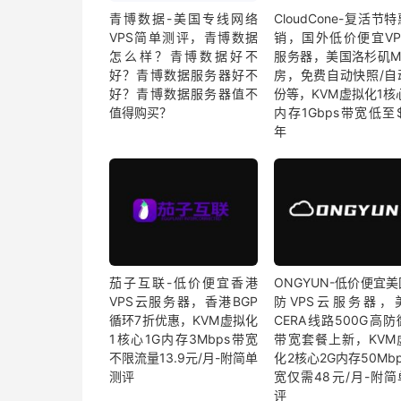
青博数据-美国专线网络
CloudCone-复活节
VPS简单测评，青博数据
销，国外低价便宜VP
怎么样？青博数据好不
服务器，美国洛杉矶M
好？青博数据服务器好不
房，免费自动快照/自
好？青博数据服务器值不
份等，KVM虚拟化1核
值得购买？
内存1Gbps带宽低至$
年
茄子互联-低价便宜香港
ONGYUN-低价便宜
VPS云服务器，香港BGP
防VPS云服务器，
循环7折优惠，KVM虚拟化
CERA线路500G高
1核心1G内存3Mbps带宽
带宽套餐上新，KVM
不限流量13.9元/月-附简单
化2核心2G内存50Mb
测评
宽仅需48元/月-附简
评