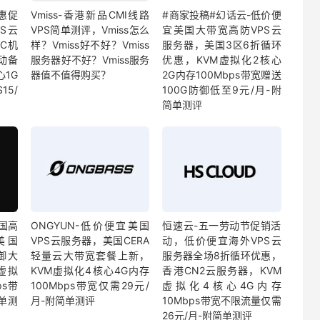
特惠促
Vmiss-香港新品CMI线路
#商家投稿#幻话云-低价便
S云
VPS简单测评，Vmiss怎么
宜美国大带宽高防VPS云
C机
样？Vmiss好不好？Vmiss
服务器，美国3区6折循环
动备
服务器好不好？Vmiss服务
优惠，KVM虚拟化2核心
心1G
器值不值得购买？
2G内存100Mbps带宽赠送
15/
100G防御低至9元/月-附
简单测评
美国高
ONGYUN-低价便宜美国
恒速云-五一劳动节促销活
美国
VPS云服务器，美国CERA
动，低价便宜海外VPS云
防御大
轻量云大带宽套餐上新，
服务器全场8折循环优惠，
虚拟
KVM虚拟化4核心4G内存
香港CN2云服务器，KVM
ps带
100Mbps带宽仅需29元/
虚拟化4核心4G内存
单测
月-附简单测评
10Mbps带宽不限流量仅需
26元/月-附简单测评