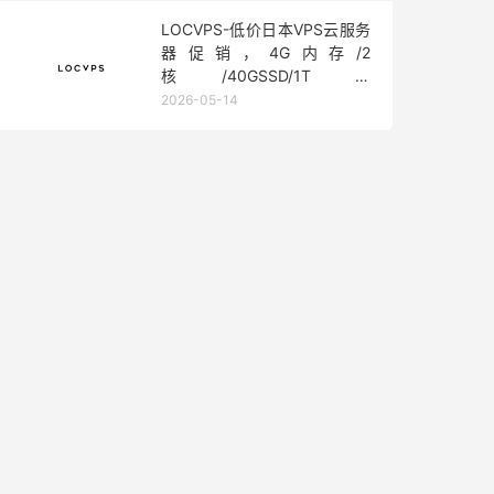
LOCVPS-低价日本VPS云服务
器促销，4G内存/2
核/40GSSD/1T流
量/450Mbps带宽，低至36元/
2026-05-14
月