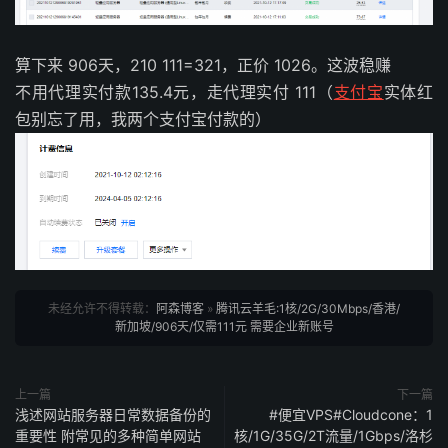
算下来 906天，210 111=321，正价 1026。这波稳赚
不用代理实付款135.4元，走代理实付 111（
支付宝
实体红
包别忘了用，我两个支付宝付款的）
未经允许不得转载：
阿森博客
»
腾讯云羊毛:1核/2G/30Mbps/香港/
新加坡/906天/仅需111元 需要企业新账号
上一篇
下一篇
浅述网站服务器日常数据备份的
#便宜VPS#Cloudcone：1
重要性 附常见的多种简单网站
核/1G/35G/2T流量/1Gbps/洛杉