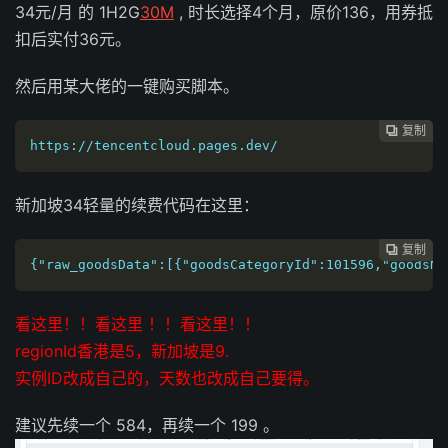
34元/月 的 1H2G
30M
, 时长选择4个月，原价136，用券抵
扣后实付36元。
然后用某大佬的一键购买脚本。
复制
复制
复制
复制




https://tencentcloud.pages.dev/
新加坡34轻量的续费代码在这里：
复制
复制
复制



{"raw_goodsData":[{"goodsCategoryId":101596,"goodsN
看这里！！看这里 ！！看这里！！
regionId香港是5，新加坡是9.
实例ID改成自己的，天数也改成自己要得。
建议先续一个 584，再续一个 199 。