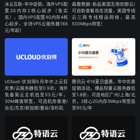
冰云互联-年中促销，海外VPS配
森鹿数据-新品美国无限防御云/
置2G内存2核心起步（免实
可自助查看攻击流量，美国专线
名），国内VPS配置4G内存4核
云三网专线精品网络，最高
心起步，全场VPS云服务器188
500Mbps带宽！
元/年起！
UCloud-优刻得6月年中上云狂
腾讯云-618夏日盛惠，年中优惠
欢季/云服务器低至0.9折，海外
促销活动，爆品轻量云服务器低
免备案云主机低至53元/年，
至1.8折，可选地区广州/上海/北
30M峰值带宽，可选机房香港/
京，2核心2G内存3Mbps带宽低
台北/东京/新加坡/曼谷/洛杉矶
至95元/年