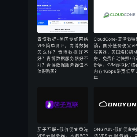
青博数据-美国专线网络
CloudCone-复活节
VPS简单测评，青博数据
销，国外低价便宜VP
怎么样？青博数据好不
服务器，美国洛杉矶M
好？青博数据服务器好不
房，免费自动快照/自
好？青博数据服务器值不
份等，KVM虚拟化1核
值得购买？
内存1Gbps带宽低至$
年
茄子互联-低价便宜香港
ONGYUN-低价便宜
VPS云服务器，香港BGP
防VPS云服务器，