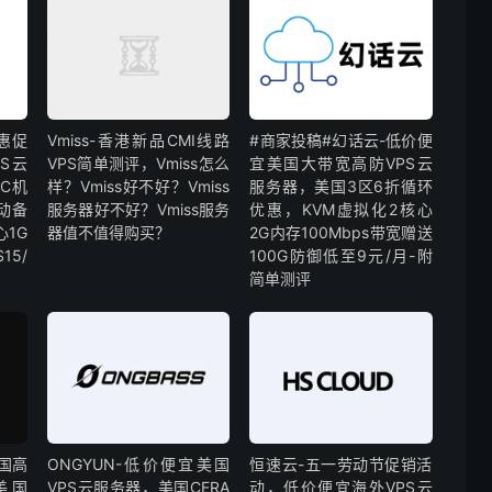
特惠促
Vmiss-香港新品CMI线路
#商家投稿#幻话云-低价便
S云
VPS简单测评，Vmiss怎么
宜美国大带宽高防VPS云
C机
样？Vmiss好不好？Vmiss
服务器，美国3区6折循环
动备
服务器好不好？Vmiss服务
优惠，KVM虚拟化2核心
心1G
器值不值得购买？
2G内存100Mbps带宽赠送
15/
100G防御低至9元/月-附
简单测评
美国高
ONGYUN-低价便宜美国
恒速云-五一劳动节促销活
美国
VPS云服务器，美国CERA
动，低价便宜海外VPS云