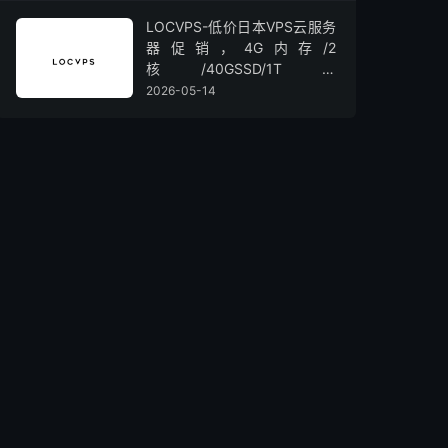
LOCVPS-低价日本VPS云服务
器促销，4G内存/2
核/40GSSD/1T流
量/450Mbps带宽，低至36元/
2026-05-14
月