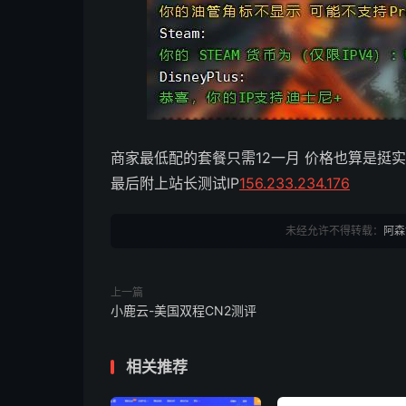
商家最低配的套餐只需12一月 价格也算是挺
最后附上站长测试IP
156.233.234.176
未经允许不得转载：
阿森
上一篇
小鹿云-美国双程CN2测评
相关推荐