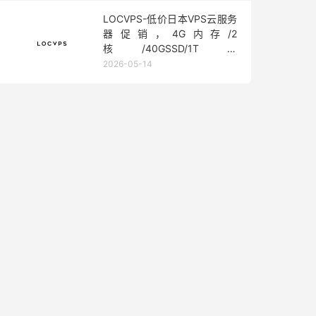
LOCVPS-低价日本VPS云服务
器促销，4G内存/2
核/40GSSD/1T流
量/450Mbps带宽，低至36元/
2026-05-14
月