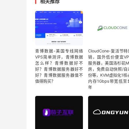
相关推荐
青博数据-美国专线网络
CloudCone-复活节
VPS简单测评，青博数据
销，国外低价便宜VP
怎么样？青博数据好不
服务器，美国洛杉矶M
好？青博数据服务器好不
房，免费自动快照/自
好？青博数据服务器值不
份等，KVM虚拟化1核
值得购买？
内存1Gbps带宽低至$
年