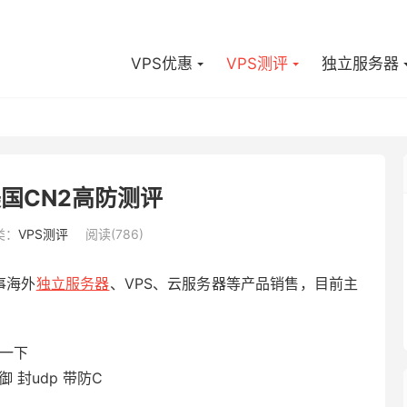
VPS优惠
VPS测评
独立服务器
美国CN2高防测评
类：
VPS测评
阅读(786)
事海外
独立服务器
、VPS、云服务器等产品销售，目前主
一下
御 封udp 带防C