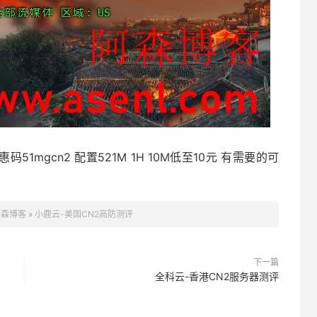
1mgcn2 配置521M 1H 10M低至10元 有需要的可
阿森博客
»
小鹿云-美国CN2高防测评
下一篇
全科云-香港CN2服务器测评