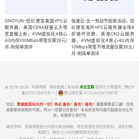
ONGYUN-低价便宜美国VPS云
恒速云-五一劳动节促销活动，低
服务器，美国CERA轻量云大带
价便宜海外VPS云服务器全场8
宽套餐上新，KVM虚拟化4核心
折循环优惠，香港CN2云服务
4G内存100Mbps带宽仅需29元/
器，KVM虚拟化4核心4G内存
月-附简单测评
10Mbps带宽不限流量仅需26元/
月-附简单测评
© 2019-2026
阿森博客
网站地图
| 本站由
冰云互联
提供云计算服务 |
豫ICP
备2025135810号-1
|
豫公网安备 41132402411697号
切记：
数据就是站长的一切！务必 备份！备份！备份！
重要事情说三遍！任何
商家都有跑路的可能，所以一定要记住备份！本站所发布内容只起综合对比作
用，非推荐引导行为
版权声明：阿森博客部分内容均来自网络，若无意侵犯到您的权利，请及时联
系我们，将在72小时内删除相关内容！