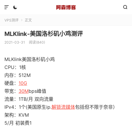



VPS测评
正文

MLKlink-美国洛杉矶小鸡测评
2021-03-31
阅读(840)
MLKlink美国洛杉矶小鸡
CPU：1核
内存：512M
硬盘：
10G
带宽：
30M
bps峰值
流量：1TB/月 双向流量
IPv4：1个(美国原生ip.
解锁流媒体
包括但不限于奈非）
架构：KVM
5/月 初装费1