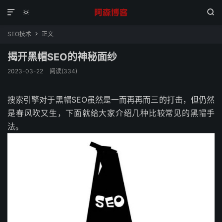



SEO技术
正文

揭开黑帽SEO的神秘面纱
2023-03-22
阅读(334)
搜索引擎对于黑帽SEO虽然是一而再再而三的打击，但仍然
是春风吹又生，下面就给大家介绍几种比较常见的黑帽手
法。