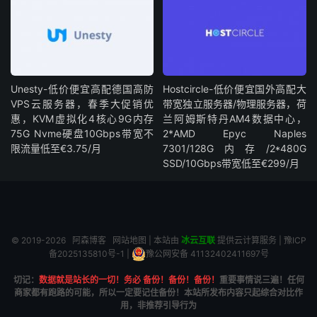
Unesty-低价便宜高配德国高防
Hostcircle-低价便宜国外高配大
VPS云服务器，春季大促销优
带宽独立服务器/物理服务器，荷
惠，KVM虚拟化4核心9G内存
兰阿姆斯特丹AM4数据中心，
75G Nvme硬盘10Gbps带宽不
2*AMD Epyc Naples
限流量低至€3.75/月
7301/128G内存/2*480G
SSD/10Gbps带宽低至€299/月
© 2019-2026
阿森博客
网站地图
| 本站由
冰云互联
提供云计算服务 |
豫ICP
备2025135810号-1
|
豫公网安备 41132402411697号
切记：
数据就是站长的一切！务必 备份！备份！备份！
重要事情说三遍！任何
商家都有跑路的可能，所以一定要记住备份！本站所发布内容只起综合对比作
用，非推荐引导行为