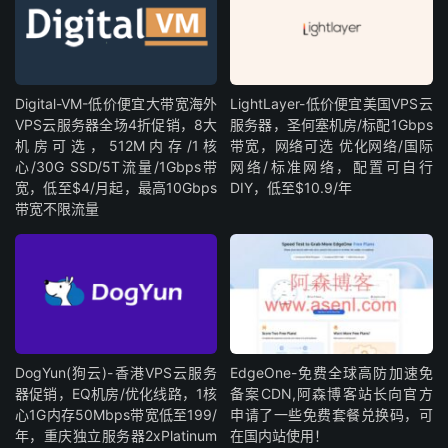
Digital-VM-低价便宜大带宽海外
LightLayer-低价便宜美国VPS云
VPS云服务器全场4折促销，8大
服务器，圣何塞机房/标配1Gbps
机房可选，512M内存/1核
带宽，网络可选 优化网络/国际
心/30G SSD/5T流量/1Gbps带
网络/标准网络，配置可自行
宽，低至$4/月起，最高10Gbps
DIY，低至$10.9/年
带宽不限流量
DogYun(狗云)-香港VPS云服务
EdgeOne-免费全球高防加速免
器促销，EQ机房/优化线路，1核
备案CDN,阿森博客站长向官方
心1G内存50Mbps带宽低至199/
申请了一些免费套餐兑换码，可
年，重庆独立服务器2xPlatinum
在国内站使用！