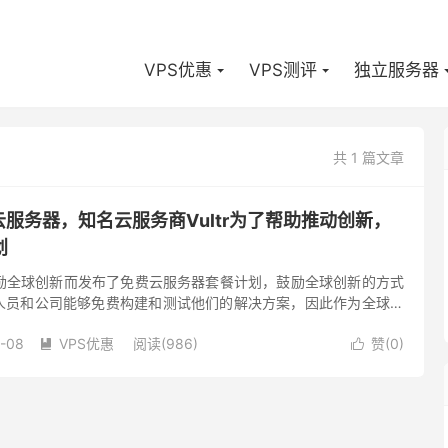
VPS优惠
VPS测评
独立服务器
共 1 篇文章
PS云服务器，知名云服务商Vultr为了帮助推动创新，
划
了鼓励全球创新而发布了免费云服务器套餐计划，鼓励全球创新的方式
人员和公司能够免费构建和测试他们的解决方案，因此作为全球最
Vultr 致力于通过向符合条件的申请人提供免费的计算能力、...
-08
VPS优惠
阅读(986)
赞(
0
)

