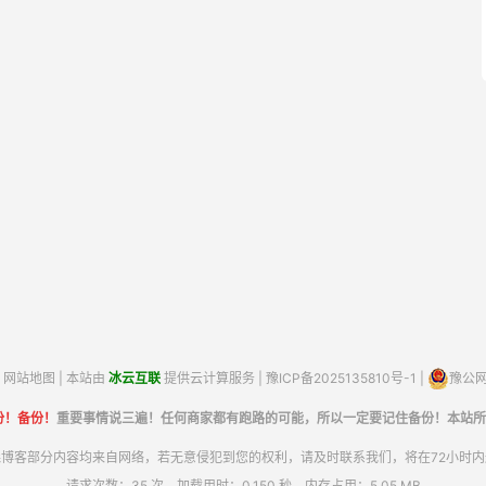
网站地图
| 本站由
冰云互联
提供云计算服务 |
豫ICP备2025135810号-1
|
豫公网安
份！备份！
重要事情说三遍！任何商家都有跑路的可能，所以一定要记住备份！本站所
博客部分内容均来自网络，若无意侵犯到您的权利，请及时联系我们，将在72小时
请求次数：35 次，加载用时：0.150 秒，内存占用：5.05 MB