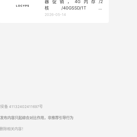
器促销，4G内存/2
核/40GSSD/1T流
量/450Mbps带宽，低至36元/
2026-05-14
月
备 41132402411697号
发布内容只起综合对比作用，非推荐引导行为
内删除相关内容！