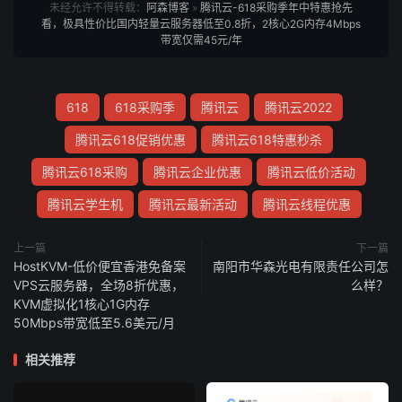
未经允许不得转载：
阿森博客
»
腾讯云-618采购季年中特惠抢先
看，极具性价比国内轻量云服务器低至0.8折，2核心2G内存4Mbps
带宽仅需45元/年
618
618采购季
腾讯云
腾讯云2022
腾讯云618促销优惠
腾讯云618特惠秒杀
腾讯云618采购
腾讯云企业优惠
腾讯云低价活动
腾讯云学生机
腾讯云最新活动
腾讯云线程优惠
上一篇
下一篇
HostKVM-低价便宜香港免备案
南阳市华森光电有限责任公司怎
VPS云服务器，全场8折优惠，
么样？
KVM虚拟化1核心1G内存
50Mbps带宽低至5.6美元/月
相关推荐