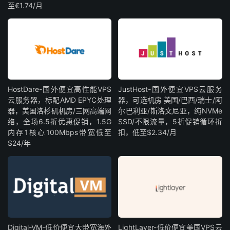
至€1.74/月
HostDare-国外便宜高性能VPS
JustHost-国外便宜VPS云服务
云服务器，标配AMD EPYC处理
器，可选机房 美国/巴西/瑞士/阿
器，美国洛杉矶机房/三网高端网
尔巴利亚/斯洛文尼亚，纯NVMe
络，全场6.5折优惠促销，1.5G
SSD/不限流量，5折促销循环折
内存1核心100Mbps带宽低至
扣，低至$2.34/月
$24/年
Digital-VM-低价便宜大带宽海外
LightLayer-低价便宜美国VPS云