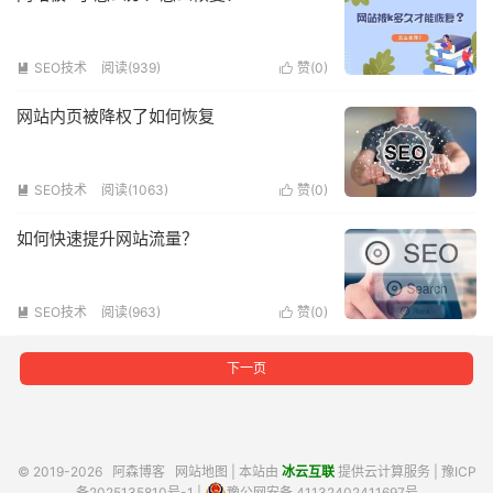
SEO技术
阅读(939)
赞(
0
)


网站内页被降权了如何恢复
SEO技术
阅读(1063)
赞(
0
)


如何快速提升网站流量？
SEO技术
阅读(963)
赞(
0
)


下一页
© 2019-2026
阿森博客
网站地图
| 本站由
冰云互联
提供云计算服务 |
豫ICP
备2025135810号-1
|
豫公网安备 41132402411697号