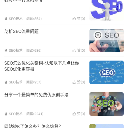
SEO技术
阅读(854)
赞(
0
)


剖析SEO流量问题
SEO技术
阅读(686)
赞(
0
)


SEO怎么优化关键词-认知以下几点让你
SEO优化更容易
SEO技术
阅读(957)
赞(
0
)


分享一个最简单的免费伪原创手法
SEO技术
阅读(2241)
赞(
0
)


网站被K了怎么办？怎么恢复？