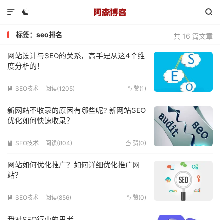



标签：seo排名
共 16 篇文章
网站设计与SEO的关系，高手是从这4个维
度分析的！
SEO技术
阅读(1205)
赞(
1
)


新网站不收录的原因有哪些呢? 新网站SEO
优化如何快速收录？
SEO技术
阅读(804)
赞(
0
)


网站如何优化推广？如何详细优化推广网
站？
SEO技术
阅读(856)
赞(
0
)


我对SEO行业的思考