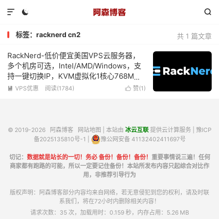



标签：racknerd cn2
共 1 篇文章
RackNerd-低价便宜美国VPS云服务器，
多个机房可选，Intel/AMD/Windows，支
持一键切换IP，KVM虚拟化1核心768M内
存1Gbps带宽低至$10.18/年
VPS优惠
阅读(1784)
赞(
1
)


© 2019-2026
阿森博客
网站地图
| 本站由
冰云互联
提供云计算服务 |
豫ICP
备2025135810号-1
|
豫公网安备 41132402411697号
切记：
数据就是站长的一切！务必 备份！备份！备份！
重要事情说三遍！任何
商家都有跑路的可能，所以一定要记住备份！本站所发布内容只起综合对比作
用，非推荐引导行为
版权声明：阿森博客部分内容均来自网络，若无意侵犯到您的权利，请及时联
系我们，将在72小时内删除相关内容！
请求次数：35 次，加载用时：0.159 秒，内存占用：5.26 MB