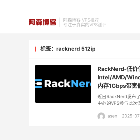
阿森博客 VPS推荐
专注于真实的VPS测评
标签：racknerd 512ip
RackNerd
Intel/AMD/
内存1Gbps带宽低
近日RackNerd发
中心的VPS参与此
亚特兰大、阿什本、新
asen
2025-07