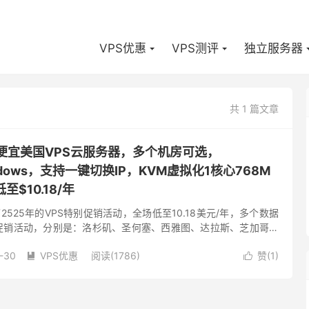
VPS优惠
VPS测评
独立服务器
共 1 篇文章
-低价便宜美国VPS云服务器，多个机房可选，
Windows，支持一键切换IP，KVM虚拟化1核心768M
至$10.18/年
布了2525年的VPS特别促销活动，全场低至10.18美元/年，多个数据
次促销活动，分别是：洛杉矶、圣何塞、西雅图、达拉斯、芝加哥、
泽西、纽约、法国、荷兰。根据国内的绝大多数人的喜...
-30
VPS优惠
阅读(1786)
赞(
1
)

