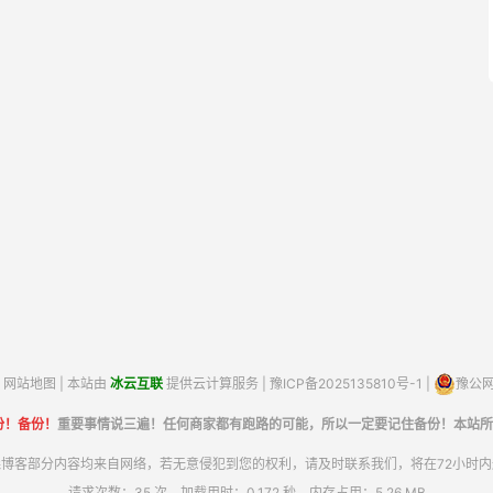
网站地图
| 本站由
冰云互联
提供云计算服务 |
豫ICP备2025135810号-1
|
豫公网安
份！备份！
重要事情说三遍！任何商家都有跑路的可能，所以一定要记住备份！本站所
博客部分内容均来自网络，若无意侵犯到您的权利，请及时联系我们，将在72小时
请求次数：35 次，加载用时：0.172 秒，内存占用：5.26 MB