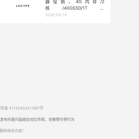
器促销，4G内存/2
核/40GSSD/1T流
量/450Mbps带宽，低至36元/
2026-05-14
月
备 41132402411697号
发布内容只起综合对比作用，非推荐引导行为
内删除相关内容！