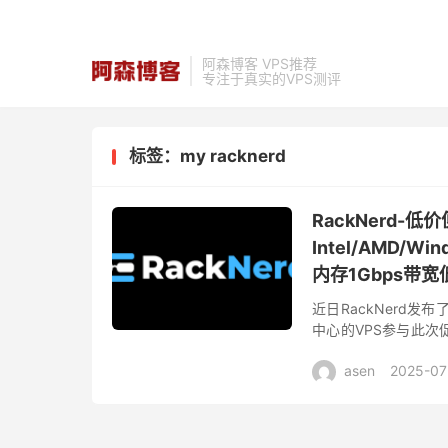
阿森博客 VPS推荐
专注于真实的VPS测评
标签：my racknerd
RackNerd
Intel/AMD/
内存1Gbps带宽低
近日RackNerd发
中心的VPS参与此
亚特兰大、阿什本、新
asen
2025-07