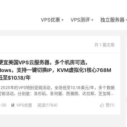
VPS优惠
VPS测评
独立服务器
共 1 篇文章
-低价便宜美国VPS云服务器，多个机房可选，
Windows，支持一键切换IP，KVM虚拟化1核心768M
至$10.18/年
布了2525年的VPS特别促销活动，全场低至10.18美元/年，多个数据
次促销活动，分别是：洛杉矶、圣何塞、西雅图、达拉斯、芝加哥、
泽西、纽约、法国、荷兰。根据国内的绝大多数人的喜...
-30
VPS优惠
阅读(1784)
赞(
1
)

