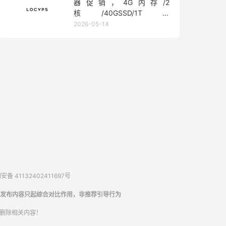
器促销，4G内存/2
核/40GSSD/1T流
量/450Mbps带宽，低至36元/
2026-05-14
月
备 41132402411697号
发布内容只起综合对比作用，非推荐引导行为
内删除相关内容！