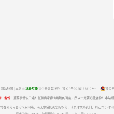
网站地图
| 本站由
冰云互联
提供云计算服务 |
豫ICP备2025135810号-1
|
豫公网安
份！备份！
重要事情说三遍！任何商家都有跑路的可能，所以一定要记住备份！本站所
博客部分内容均来自网络，若无意侵犯到您的权利，请及时联系我们，将在72小时
请求次数：42 次，加载用时：0.211 秒，内存占用：5.27 MB