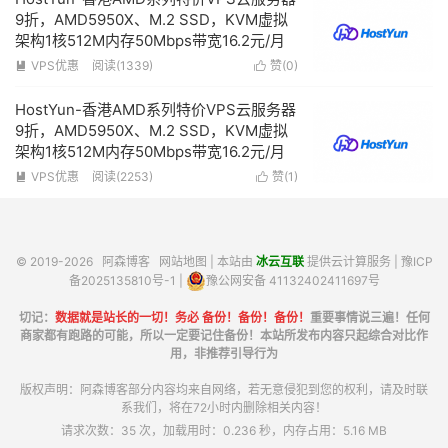
9折，AMD5950X、M.2 SSD，KVM虚拟
架构1核512M内存50Mbps带宽16.2元/月
VPS优惠
阅读(1339)
赞(
0
)


HostYun-香港AMD系列特价VPS云服务器
9折，AMD5950X、M.2 SSD，KVM虚拟
架构1核512M内存50Mbps带宽16.2元/月
VPS优惠
阅读(2253)
赞(
1
)


© 2019-2026
阿森博客
网站地图
| 本站由
冰云互联
提供云计算服务 |
豫ICP
备2025135810号-1
|
豫公网安备 41132402411697号
切记：
数据就是站长的一切！务必 备份！备份！备份！
重要事情说三遍！任何
商家都有跑路的可能，所以一定要记住备份！本站所发布内容只起综合对比作
用，非推荐引导行为
版权声明：阿森博客部分内容均来自网络，若无意侵犯到您的权利，请及时联
系我们，将在72小时内删除相关内容！
请求次数：35 次，加载用时：0.236 秒，内存占用：5.16 MB