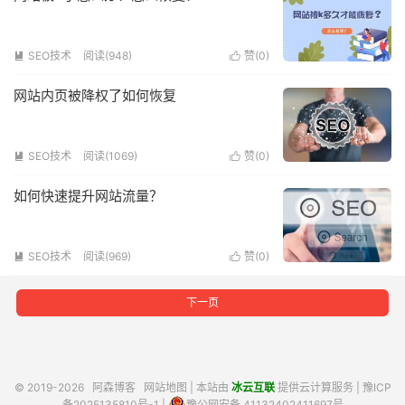
SEO技术
阅读(948)
赞(
0
)


网站内页被降权了如何恢复
SEO技术
阅读(1069)
赞(
0
)


如何快速提升网站流量？
SEO技术
阅读(969)
赞(
0
)


下一页
© 2019-2026
阿森博客
网站地图
| 本站由
冰云互联
提供云计算服务 |
豫ICP
备2025135810号-1
|
豫公网安备 41132402411697号