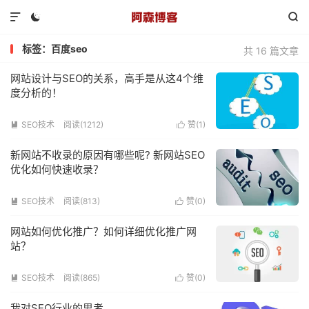



标签：百度seo
共 16 篇文章
网站设计与SEO的关系，高手是从这4个维
度分析的！
SEO技术
阅读(1212)
赞(
1
)


新网站不收录的原因有哪些呢? 新网站SEO
优化如何快速收录？
SEO技术
阅读(813)
赞(
0
)


网站如何优化推广？如何详细优化推广网
站？
SEO技术
阅读(865)
赞(
0
)


我对SEO行业的思考