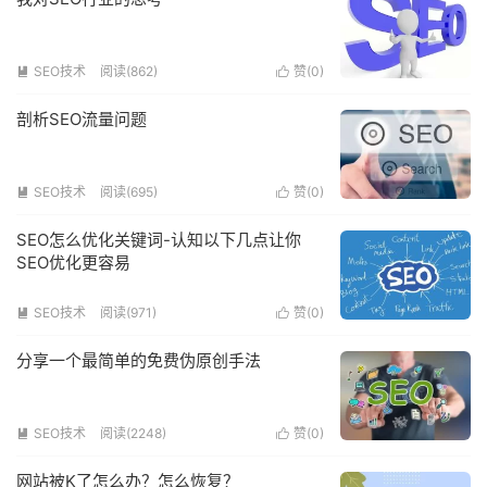
SEO技术
阅读(862)
赞(
0
)


剖析SEO流量问题
SEO技术
阅读(695)
赞(
0
)


SEO怎么优化关键词-认知以下几点让你
SEO优化更容易
SEO技术
阅读(971)
赞(
0
)


分享一个最简单的免费伪原创手法
SEO技术
阅读(2248)
赞(
0
)


网站被K了怎么办？怎么恢复？