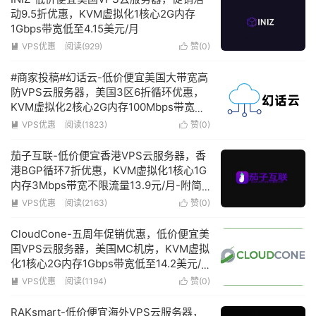
动9.5折优惠，KVM虚拟化1核心2G内存
1Gbps带宽低至4.15美元/月
VPS优惠
阅读(929)
赞(
0
)


#商家投稿#幻话云-低价便宜美国大带宽高
防VPS云服务器，美国3区6折循环优惠，
KVM虚拟化2核心2G内存100Mbps带宽赠
送100G防御低至9元/月-附简单测评
VPS优惠
阅读(1823)
赞(
0
)


茄子互联-低价便宜香港VPS云服务器，香
港BGP循环7折优惠，KVM虚拟化1核心1G
内存3Mbps带宽不限流量13.9元/月-附简
单测评
VPS优惠
阅读(2163)
赞(
0
)


CloudCone-五周年促销优惠，低价便宜美
国VPS云服务器，美国MC机房，KVM虚拟
化1核心2G内存1Gbps带宽低至14.2美元/
年
VPS优惠
阅读(1194)
赞(
0
)


RAKsmart-低价便宜海外VPS云服务器，