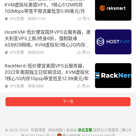
KVM虚拟化美国VPS，1核心512M内存
100Mbps带宽不限流量低至0.99美元/月
VPS优惠
阅读(1175)
赞(
1
)


HostKVM-低价便宜国外VPS云服务器，澳
大利亚VPS上新/终身6折，强制联通
AS9929网络，KVM虚拟化1核心2G内存
100Mbps带宽低至4.2美元/月
VPS优惠
阅读(928)
赞(
0
)


RackNerd-低价便宜美国VPS云服务器，
2022年美国独立日促销活动，KVM虚拟化
1核心1G内存1Gpsp带宽低至12.99美元/年
VPS优惠
阅读(988)
赞(
0
)


下一页
© 2019-2026
阿森博客
网站地图
| 本站由
冰云互联
提供云计算服务 |
豫ICP
备2025135810号-1
|
豫公网安备 41132402411697号