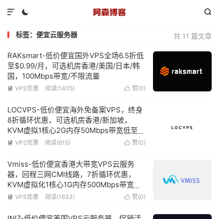



标签：便宜云服务器
共 11 篇文章
RAKsmart-低价便宜国外VPS全场6.5折低
至$0.99/月，可选机房香港/美国/日本/韩
国，100Mbps带宽/不限流量
VPS优惠
阅读(1405)
赞(
0
)


LOCVPS-低价便宜海外免备案VPS，终身
8折循环优惠，可选机房香港/新加坡，
KVM虚拟1核心2G内存50Mbps带宽低至
252元/年
VPS优惠
阅读(615)
赞(
0
)


Vmiss-低价便宜香港大带宽VPS云服务
器，回程三网CMI线路，7折循环优惠，
KVM虚拟化1核心1G内存500Mbps带宽低
至18元/月，最高可选5Gbps带宽
VPS优惠
阅读(1633)
赞(
0
)


INIZ-低价便宜美国VPS云服务器，促销活