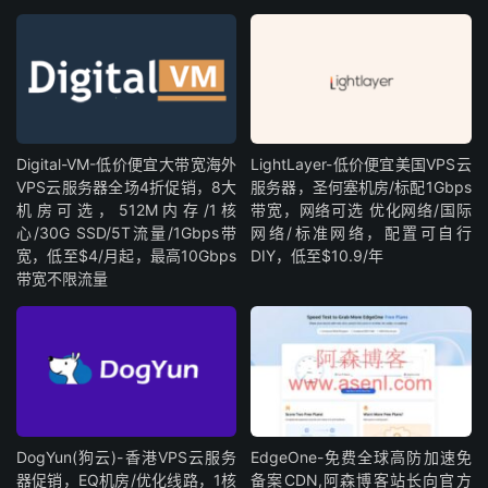
Digital-VM-低价便宜大带宽海外
LightLayer-低价便宜美国VPS云
VPS云服务器全场4折促销，8大
服务器，圣何塞机房/标配1Gbps
机房可选，512M内存/1核
带宽，网络可选 优化网络/国际
心/30G SSD/5T流量/1Gbps带
网络/标准网络，配置可自行
宽，低至$4/月起，最高10Gbps
DIY，低至$10.9/年
带宽不限流量
DogYun(狗云)-香港VPS云服务
EdgeOne-免费全球高防加速免
器促销，EQ机房/优化线路，1核
备案CDN,阿森博客站长向官方