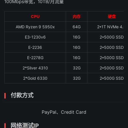
100Mbps带宽，10TB/月流量
CPU
内存
硬盘
AMD Ryzen 9 5950x
64G
2*1T NVMe 4.0
E3-1230v6
16G
2*500G SSD
E-2236
16G
2*500G SSD
E-2278G
16G
2*500G SSD
2*Silver 4310
32G
2*500G SSD
2*Gold 6330
32G
2*500G SSD
付款方式
PayPal、Credit Card
网络测试IP