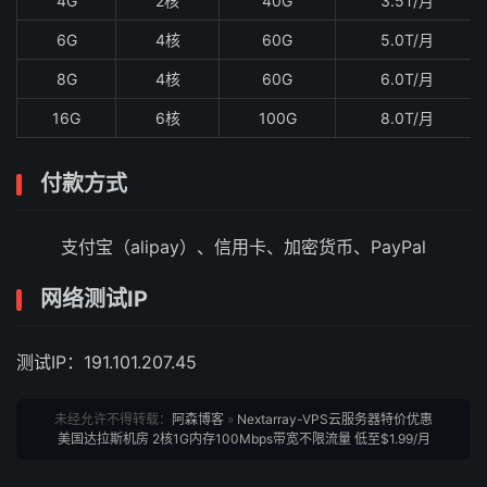
4G
2核
40G
3.5T/月
6G
4核
60G
5.0T/月
8G
4核
60G
6.0T/月
16G
6核
100G
8.0T/月
付款方式
支付宝（alipay）、信用卡、加密货币、PayPal
网络测试IP
测试IP：191.101.207.45
未经允许不得转载：
阿森博客
»
Nextarray-VPS云服务器特价优惠
美国达拉斯机房 2核1G内存100Mbps带宽不限流量 低至$1.99/月