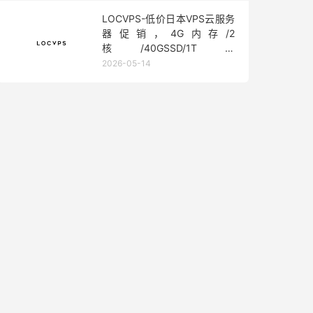
LOCVPS-低价日本VPS云服务
器促销，4G内存/2
核/40GSSD/1T流
量/450Mbps带宽，低至36元/
2026-05-14
月