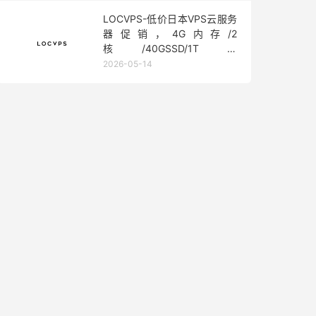
LOCVPS-低价日本VPS云服务
器促销，4G内存/2
核/40GSSD/1T流
量/450Mbps带宽，低至36元/
2026-05-14
月