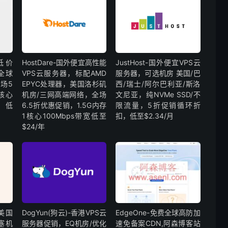
外低价
HostDare-国外便宜高性能
JustHost-国外便宜VPS云
全球
VPS云服务器，标配AMD
服务器，可选机房 美国/巴
场5
EPYC处理器，美国洛杉矶
西/瑞士/阿尔巴利亚/斯洛
核心
机房/三网高端网络，全场
文尼亚，纯NVMe SSD/不
，低
6.5折优惠促销，1.5G内存
限流量，5折促销循环折
1核心100Mbps带宽低至
扣，低至$2.34/月
$24/年
宜美国
DogYun(狗云)-香港VPS云
EdgeOne-免费全球高防加
塞机
服务器促销，EQ机房/优化
速免备案CDN,阿森博客站