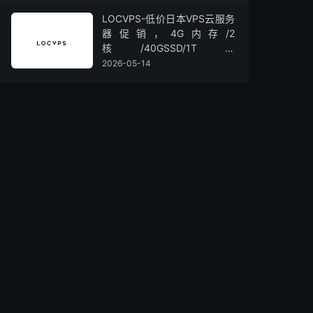
LOCVPS-低价日本VPS云服务
器促销，4G内存/2
核/40GSSD/1T流
量/450Mbps带宽，低至36元/
2026-05-14
月