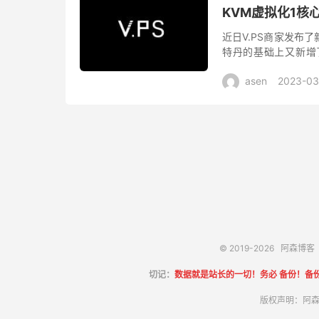
KVM虚拟化1核心
近日V.PS商家发布了
特丹的基础上又新增了
年，默认国际BGP线路
asen
2023-03
© 2019-2026
阿森博客
切记：
数据就是站长的一切！务必 备份！备
版权声明：阿森