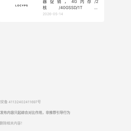
器促销，4G内存/2
核/40GSSD/1T流
量/450Mbps带宽，低至36元/
2026-05-14
月
备 41132402411697号
发布内容只起综合对比作用，非推荐引导行为
内删除相关内容！