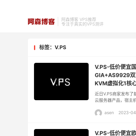
阿森博客 VPS推荐
专注于真实的VPS测评
标签：V.PS
V.PS-低价便
GIA+AS9929
KVM虚拟化1核心
近日V.PS商家发布了新
云服务器产品，宿主机采用
CN2 GIA+CUII优化线
asen
2023-04
V.PS-低价便