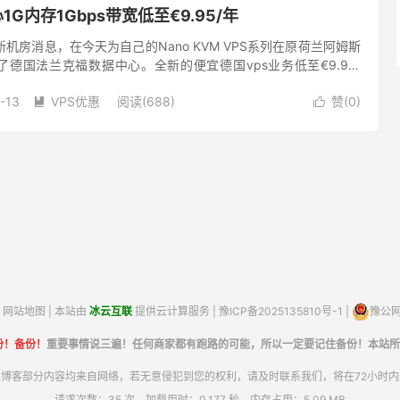
1G内存1Gbps带宽低至€9.95/年
新机房消息，在今天为自己的Nano KVM VPS系列在原荷兰阿姆斯
德国法兰克福数据中心。全新的便宜德国vps业务低至€9.95/
，1Gbps带宽，KVM虚拟，纯SSD阵列，比...
-13
VPS优惠
阅读(688)
赞(
0
)


网站地图
| 本站由
冰云互联
提供云计算服务 |
豫ICP备2025135810号-1
|
豫公网安
份！备份！
重要事情说三遍！任何商家都有跑路的可能，所以一定要记住备份！本站所
博客部分内容均来自网络，若无意侵犯到您的权利，请及时联系我们，将在72小时
请求次数：35 次，加载用时：0.177 秒，内存占用：5.09 MB