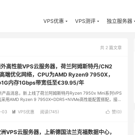
VPS优惠
VPS测评
独立服务器
共 2 篇文章
宜国外高性能VPS云服务器，荷兰阿姆斯特丹/CN2
双高端优化网络，CPU为AMD Ryzen9 7950X，
1G内存1Gbps带宽低至€39.95/年
产品消息，新上线了荷兰阿姆斯特丹Ryzen 7950x Mini系列VPS
AMD Ryzen 9 7950X+DDR5+NVMe高性能配置搭配，接入
路，有mini...
-03
VPS优惠
阅读(745)
赞(
0
)


宜欧洲VPS云服务器，上新德国法兰克福数据中心，