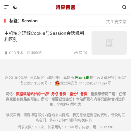



标签：Session
共 1 篇文章
主机淘之理解Cookie与Session会话机制
和区别
SEO技术
阅读(595)
赞(
0
)


© 2019-2026
阿森博客
网站地图
| 本站由
冰云互联
提供云计算服务 |
豫ICP
备2025135810号-1
|
豫公网安备 41132402411697号
切记：
数据就是站长的一切！务必 备份！备份！备份！
重要事情说三遍！任何
商家都有跑路的可能，所以一定要记住备份！本站所发布内容只起综合对比作
用，非推荐引导行为
版权声明：阿森博客部分内容均来自网络，若无意侵犯到您的权利，请及时联
系我们，将在72小时内删除相关内容！
请求次数：33 次，加载用时：0.160 秒，内存占用：5.02 MB