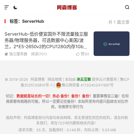



标签：ServerHub
共 1 篇文章
ServerHub-低价便宜国外不限流量独立服
务器/物理服务器，可选数据中心美国/波
兰，2*E5-2650v2的CPU128G内存1Gbps
带宽不限流量低至$79/月
独立服务器
阅读(701)
赞(
0
)


© 2019-2026
阿森博客
网站地图
| 本站由
冰云互联
提供云计算服务 |
豫ICP
备2025135810号-1
|
豫公网安备 41132402411697号
切记：
数据就是站长的一切！务必 备份！备份！备份！
重要事情说三遍！任何
商家都有跑路的可能，所以一定要记住备份！本站所发布内容只起综合对比作
用，非推荐引导行为
版权声明：阿森博客部分内容均来自网络，若无意侵犯到您的权利，请及时联
系我们，将在72小时内删除相关内容！
请求次数：35 次，加载用时：0.146 秒，内存占用：5.05 MB