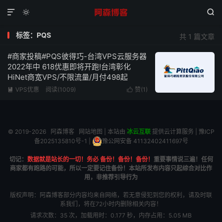



标签：PQS
共 1 篇文章
#商家投稿#PQS彼得巧-台湾VPS云服务器
2022年中 618优惠即将开跑!台湾彰化
HiNet商宽VPS/不限流量/月付498起
VPS优惠
阅读(1009)
赞(
1
)


© 2019-2026
阿森博客
网站地图
| 本站由
冰云互联
提供云计算服务 |
豫ICP
备2025135810号-1
|
豫公网安备 41132402411697号
切记：
数据就是站长的一切！务必 备份！备份！备份！
重要事情说三遍！任何
商家都有跑路的可能，所以一定要记住备份！本站所发布内容只起综合对比作
用，非推荐引导行为
版权声明：阿森博客部分内容均来自网络，若无意侵犯到您的权利，请及时联
系我们，将在72小时内删除相关内容！
请求次数：35 次，加载用时：0.177 秒，内存占用：5.05 MB