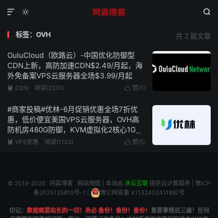



标签：OVH
共 2 篇文章
OuluCloud（欧路云）-中国优化防御型
CDN上新，高防加速CDN$2.49/月起，海
外免备案VPS云服务器全场$3.99/月起
CDN
阅读(2231)
赞(
1
)


#商家投稿#优林-6月促销优惠全场7折优
惠，低价便宜美国VPS云服务器，OVH高
防机房480G防御，KVM虚拟化2核心1G内
存50Mbps带宽仅需9.1元/月
VPS优惠
阅读(1102)
赞(
1
)


© 2019-2026
阿森博客
网站地图
| 本站由
冰云互联
提供云计算服务 |
豫ICP
备2025135810号-1
|
豫公网安备 41132402411697号
切记：
数据就是站长的一切！务必 备份！备份！备份！
重要事情说三遍！任何