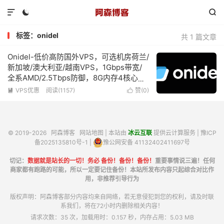



标签：onidel
共 1 篇文章
Onidel-低价高防国外VPS，可选机房荷兰/
新加坡/澳大利亚/越南VPS，1Gbps带宽/
全系AMD/2.5Tbps防御，8G内存4核心低
至€6/月
VPS优惠
阅读(1157)
赞(
0
)


© 2019-2026
阿森博客
网站地图
| 本站由
冰云互联
提供云计算服务 |
豫ICP
备2025135810号-1
|
豫公网安备 41132402411697号
切记：
数据就是站长的一切！务必 备份！备份！备份！
重要事情说三遍！任何
商家都有跑路的可能，所以一定要记住备份！本站所发布内容只起综合对比作
用，非推荐引导行为
版权声明：阿森博客部分内容均来自网络，若无意侵犯到您的权利，请及时联
系我们，将在72小时内删除相关内容！
请求次数：35 次，加载用时：0.157 秒，内存占用：5.03 MB