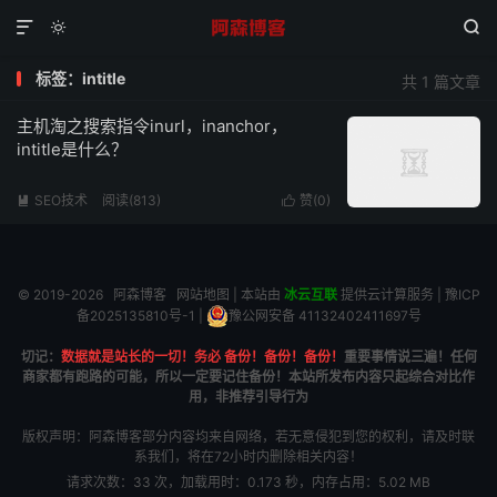



标签：intitle
共 1 篇文章
主机淘之搜索指令inurl，inanchor，
intitle是什么？
SEO技术
阅读(813)
赞(
0
)


© 2019-2026
阿森博客
网站地图
| 本站由
冰云互联
提供云计算服务 |
豫ICP
备2025135810号-1
|
豫公网安备 41132402411697号
切记：
数据就是站长的一切！务必 备份！备份！备份！
重要事情说三遍！任何
商家都有跑路的可能，所以一定要记住备份！本站所发布内容只起综合对比作
用，非推荐引导行为
版权声明：阿森博客部分内容均来自网络，若无意侵犯到您的权利，请及时联
系我们，将在72小时内删除相关内容！
请求次数：33 次，加载用时：0.173 秒，内存占用：5.02 MB