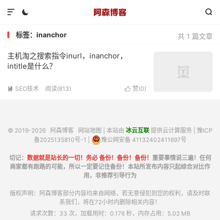



标签：inanchor
共 1 篇文章
主机淘之搜索指令inurl，inanchor，
intitle是什么？
SEO技术
阅读(813)
赞(
0
)


© 2019-2026
阿森博客
网站地图
| 本站由
冰云互联
提供云计算服务 |
豫ICP
备2025135810号-1
|
豫公网安备 41132402411697号
切记：
数据就是站长的一切！务必 备份！备份！备份！
重要事情说三遍！任何
商家都有跑路的可能，所以一定要记住备份！本站所发布内容只起综合对比作
用，非推荐引导行为
版权声明：阿森博客部分内容均来自网络，若无意侵犯到您的权利，请及时联
系我们，将在72小时内删除相关内容！
请求次数：33 次，加载用时：0.176 秒，内存占用：5.02 MB