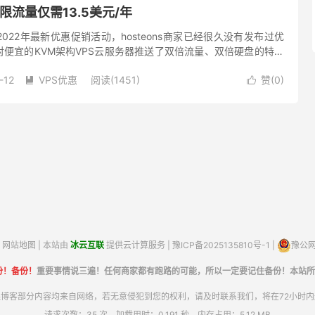
不限流量仅需13.5美元/年
布了2022年最新优惠促销活动，hosteons商家已经很久没有发布过优
便宜的KVM架构VPS云服务器推送了双倍流量、双倍硬盘的特惠
限流量VPS云服务器推送最新5折优惠码，均免...
-12
VPS优惠
阅读(1451)
赞(
0
)


网站地图
| 本站由
冰云互联
提供云计算服务 |
豫ICP备2025135810号-1
|
豫公网安
份！备份！
重要事情说三遍！任何商家都有跑路的可能，所以一定要记住备份！本站所
博客部分内容均来自网络，若无意侵犯到您的权利，请及时联系我们，将在72小时
请求次数：35 次，加载用时：0.191 秒，内存占用：5.12 MB