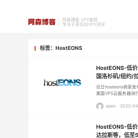
阿森博客 VPS推荐
专注于真实的VPS测评
标签：HostEONS
HostEONS
国洛杉矶/纽约/
近日hosteons商
美国VPS云服务器
供选择，基础配置1核心2
asen
2023-04
HostEONS-
达拉斯等，低至5折