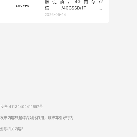
器促销，4G内存/2
核/40GSSD/1T流
量/450Mbps带宽，低至36元/
2026-05-14
月
备 41132402411697号
发布内容只起综合对比作用，非推荐引导行为
内删除相关内容！