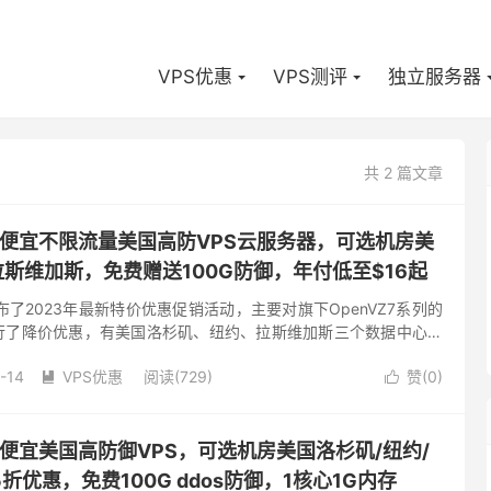
VPS优惠
VPS测评
独立服务器
共 2 篇文章
-低价便宜不限流量美国高防VPS云服务器，可选机房美
拉斯维加斯，免费赠送100G防御，年付低至$16起
家发布了2023年最新特价优惠促销活动，主要对旗下OpenVZ7系列的
进行了降价优惠，有美国洛杉矶、纽约、拉斯维加斯三个数据中心可
56M内存1Gbps带宽低至16美元/年，免费...
-14
VPS优惠
阅读(729)
赞(
0
)


低价便宜美国高防御VPS，可选机房美国洛杉矶/纽约/
优惠，免费100G ddos防御，1核心1G内存