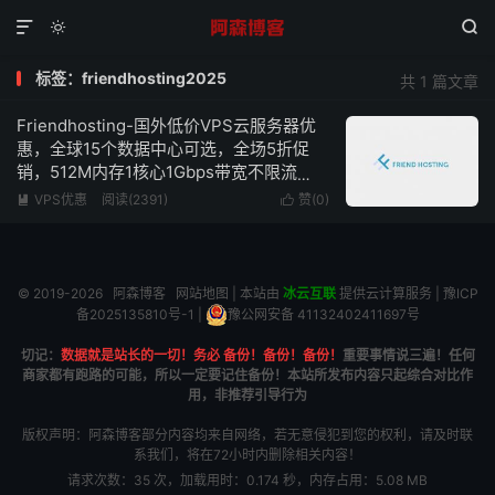



标签：friendhosting2025
共 1 篇文章
Friendhosting-国外低价VPS云服务器优
惠，全球15个数据中心可选，全场5折促
销，512M内存1核心1Gbps带宽不限流
量，低至€1.74/月
VPS优惠
阅读(2391)
赞(
0
)


© 2019-2026
阿森博客
网站地图
| 本站由
冰云互联
提供云计算服务 |
豫ICP
备2025135810号-1
|
豫公网安备 41132402411697号
切记：
数据就是站长的一切！务必 备份！备份！备份！
重要事情说三遍！任何
商家都有跑路的可能，所以一定要记住备份！本站所发布内容只起综合对比作
用，非推荐引导行为
版权声明：阿森博客部分内容均来自网络，若无意侵犯到您的权利，请及时联
系我们，将在72小时内删除相关内容！
请求次数：35 次，加载用时：0.174 秒，内存占用：5.08 MB