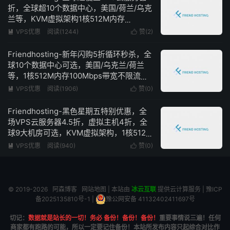
折，全球超10个数据中心，美国/荷兰/乌克
兰等，KVM虚拟架构1核512M内存
100Mbps带宽不限流量16欧元/年
VPS优惠
阅读(1244)
赞(
2
)


Friendhosting-新年闪购5折循环秒杀，全
球10个数据中心可选，美国/乌克兰/荷兰
等，1核512M内存100Mbps带宽不限流量
低至$16年
VPS优惠
阅读(1906)
赞(
0
)


Friendhosting-黑色星期五特别优惠，全
场VPS云服务器4.5折，虚拟主机4折，全
球9大机房可选，KVM虚拟架构，1核512M
内存100Mbps带宽不限流量，1.3欧元/月
VPS优惠
阅读(940)
赞(
0
)


© 2019-2026
阿森博客
网站地图
| 本站由
冰云互联
提供云计算服务 |
豫ICP
备2025135810号-1
|
豫公网安备 41132402411697号
切记：
数据就是站长的一切！务必 备份！备份！备份！
重要事情说三遍！任何
商家都有跑路的可能，所以一定要记住备份！本站所发布内容只起综合对比作