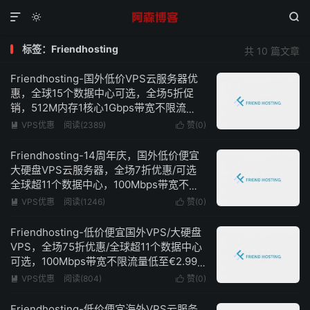



标签：Friendhosting
共 10 篇文章
Friendhosting-国外低价VPS云服务器优
惠，全球15个数据中心可选，全场5折促
销，512M内存1核心1Gbps带宽不限流
量，低至€1.74/月
VPS优惠
阅读(2389)
赞(
0
)


Friendhosting-14周年庆，国外低价便宜
大硬盘VPS云服务器，全场7折优惠/可选
全球超11个数据中心，100Mbps带宽不限
流量低至€2/月
VPS优惠
阅读(1246)
赞(
0
)


Friendhosting-低价便宜国外VPS/大硬盘
VPS，全场75折优惠/全球超11个数据中心
可选，100Mbps带宽不限流量低至€2.99/
月
VPS优惠
阅读(804)
赞(
0
)


Friendhosting-低价便宜海外VPS云服务