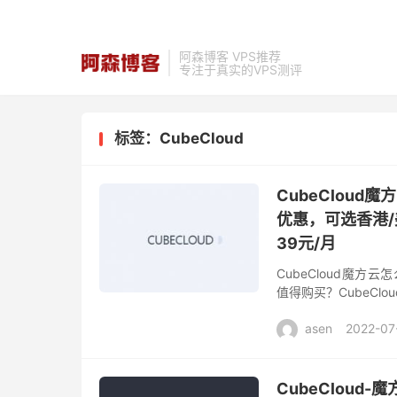
阿森博客 VPS推荐
专注于真实的VPS测评
标签：CubeCloud
CubeClou
优惠，可选香港/
39元/月
CubeCloud魔方云
值得购买？CubeCl
要销售香港CN2、洛杉矶
asen
2022-07
CubeCloud