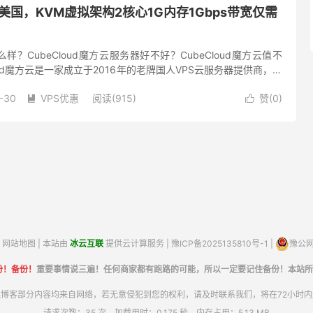
美国，KVM虚拟架构2核心1G内存1Gbps带宽仅需
怎么样？CubeCloud魔方云服务器好不好？CubeCloud魔方云值不
oud魔方云是一家成立于2016年的老牌国人VPS云服务器提供商，主
CN2线路的kvm架构vps...
-30
VPS优惠
阅读(915)
赞(
0
)


网站地图
| 本站由
冰云互联
提供云计算服务 |
豫ICP备2025135810号-1
|
豫公网安
份！备份！
重要事情说三遍！任何商家都有跑路的可能，所以一定要记住备份！本站所
博客部分内容均来自网络，若无意侵犯到您的权利，请及时联系我们，将在72小时
请求次数：35 次，加载用时：0.175 秒，内存占用：5.13 MB