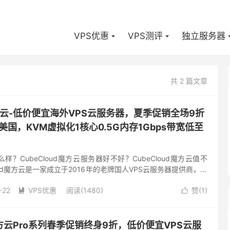
VPS优惠
VPS测评
独立服务器
共 2 篇文章
d魔方云-低价便宜海外VPS云服务器，夏季促销全场9折
美国，KVM虚拟化1核心0.5G内存1Gbps带宽低至
怎么样？CubeCloud魔方云服务器好不好？CubeCloud魔方云值不
oud魔方云是一家成立于2016年的老牌国人VPS云服务器提供商，主
CN2线路的kvm架构vps...
-22
VPS优惠
阅读(1480)
赞(
1
)


-魔方云Pro系列春季促销终身9折，低价便宜VPS云服