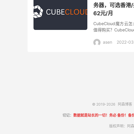
务器，可选香港/
62元/月
CubeCloud魔方云
值得购买？CubeCl
要销售香港CN2、洛杉矶
asen
2022-03
© 2019-2026
阿森博客
切记：
数据就是站长的一切！务必 备份！备
版权声明：阿森