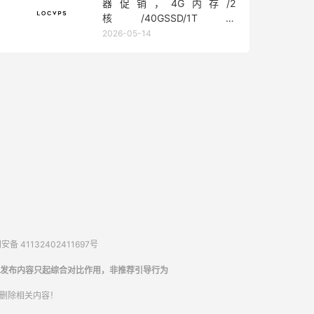
器促销，4G内存/2
核/40GSSD/1T流
量/450Mbps带宽，低至36元/
2026-05-14
月
备 41132402411697号
发布内容只起综合对比作用，非推荐引导行为
内删除相关内容！