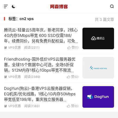



标签：cn2 vps
共 3 篇文章
腾讯云-轻量云5周年庆，新老同享，2核心
4G内存5Mbps带宽 60G SSD仅需188/
年，续费同价，另有免费升配权益，可免
费升级为4核心4G内存
VPS优惠
阅读(2211)
赞(
1
)


Friendhosting-国外低价VPS云服务器优
惠，全球15个数据中心可选，全场5折促
销，512M内存1核心1Gbps带宽不限流
量，低至€1.74/月
VPS优惠
阅读(2389)
赞(
0
)


DogYun(狗云)-香港VPS云服务器促销，
EQ机房/优化线路，1核心1G内存50Mbps
带宽低至199/年，重庆独立服务器
2xPlatinum 8259CL/128G内存/960G
VPS优惠
阅读(1183)
赞(
0
)


SSD/150Mbps带宽低至400元/月