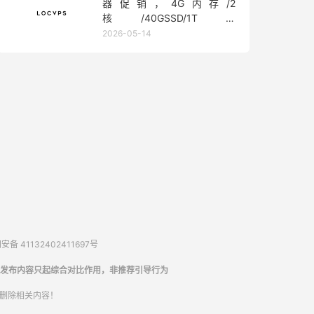
器促销，4G内存/2
核/40GSSD/1T流
量/450Mbps带宽，低至36元/
2026-05-14
月
备 41132402411697号
发布内容只起综合对比作用，非推荐引导行为
内删除相关内容！