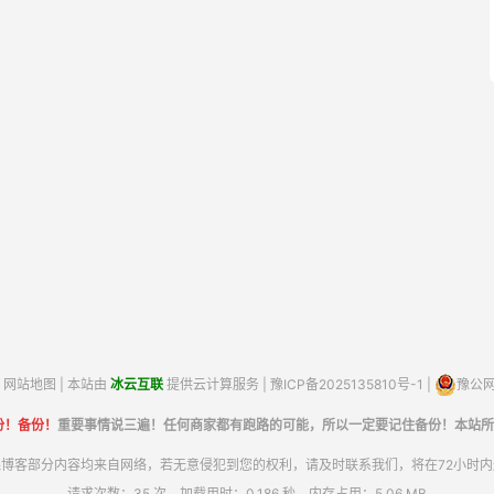
网站地图
| 本站由
冰云互联
提供云计算服务 |
豫ICP备2025135810号-1
|
豫公网安
份！备份！
重要事情说三遍！任何商家都有跑路的可能，所以一定要记住备份！本站所
博客部分内容均来自网络，若无意侵犯到您的权利，请及时联系我们，将在72小时
请求次数：35 次，加载用时：0.186 秒，内存占用：5.06 MB