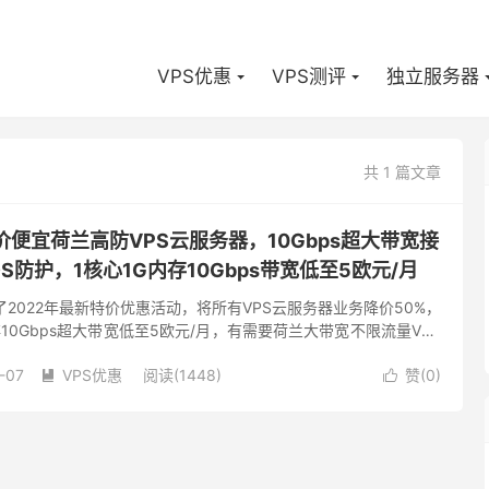
VPS优惠
VPS测评
独立服务器
共 1 篇文章
st-低价便宜荷兰高防VPS云服务器，10Gbps超大带宽接
S防护，1核心1G内存10Gbps带宽低至5欧元/月
t发布了2022年最新特价优惠活动，将所有VPS云服务器业务降价50%，
10Gbps超大带宽低至5欧元/月，有需要荷兰大带宽不限流量VPS
。 blazingfast怎么...
-07
VPS优惠
阅读(1448)
赞(
0
)

