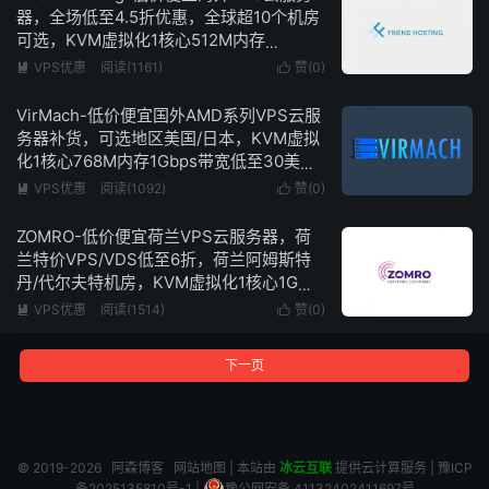
器，全场低至4.5折优惠，全球超10个机房
可选，KVM虚拟化1核心512M内存
100Mbps带宽不限流量低至8欧元/半年
VPS优惠
阅读(1161)
赞(
0
)


VirMach-低价便宜国外AMD系列VPS云服
务器补货，可选地区美国/日本，KVM虚拟
化1核心768M内存1Gbps带宽低至30美
元/2年
VPS优惠
阅读(1092)
赞(
0
)


ZOMRO-低价便宜荷兰VPS云服务器，荷
兰特价VPS/VDS低至6折，荷兰阿姆斯特
丹/代尔夫特机房，KVM虚拟化1核心1G内
存250Mbps带宽不限流量低至3.3欧元/月
VPS优惠
阅读(1514)
赞(
0
)


下一页
© 2019-2026
阿森博客
网站地图
| 本站由
冰云互联
提供云计算服务 |
豫ICP
备2025135810号-1
|
豫公网安备 41132402411697号