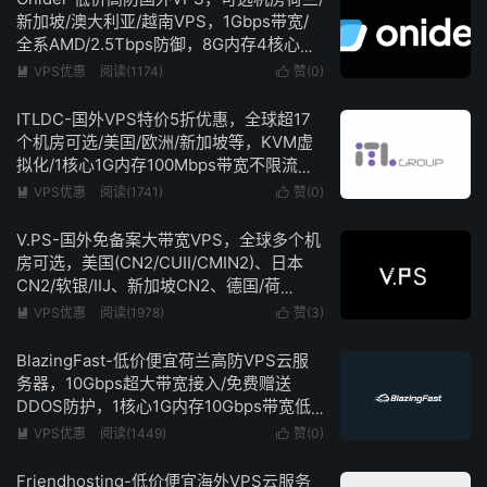
新加坡/澳大利亚/越南VPS，1Gbps带宽/
全系AMD/2.5Tbps防御，8G内存4核心低
至€6/月
VPS优惠
阅读(1174)
赞(
0
)


ITLDC-国外VPS特价5折优惠，全球超17
个机房可选/美国/欧洲/新加坡等，KVM虚
拟化/1核心1G内存100Mbps带宽不限流
量，低至€19/年
VPS优惠
阅读(1741)
赞(
0
)


V.PS-国外免备案大带宽VPS，全球多个机
房可选，美国(CN2/CUII/CMIN2)、日本
CN2/软银/IIJ、新加坡CN2、德国/荷
兰/CN2+CUII、英国CUII，特价优惠低至
VPS优惠
阅读(1978)
赞(
3
)


€6.95/月
BlazingFast-低价便宜荷兰高防VPS云服
务器，10Gbps超大带宽接入/免费赠送
DDOS防护，1核心1G内存10Gbps带宽低
至5欧元/月
VPS优惠
阅读(1449)
赞(
0
)


Friendhosting-低价便宜海外VPS云服务