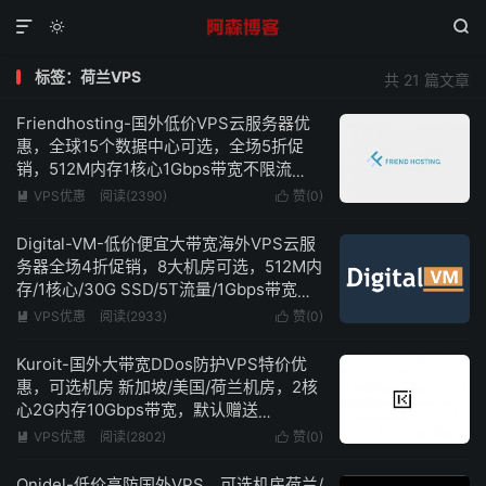



标签：荷兰VPS
共 21 篇文章
Friendhosting-国外低价VPS云服务器优
惠，全球15个数据中心可选，全场5折促
销，512M内存1核心1Gbps带宽不限流
量，低至€1.74/月
VPS优惠
阅读(2390)
赞(
0
)


Digital-VM-低价便宜大带宽海外VPS云服
务器全场4折促销，8大机房可选，512M内
存/1核心/30G SSD/5T流量/1Gbps带宽，
低至$4/月起，最高10Gbps带宽不限流量
VPS优惠
阅读(2933)
赞(
0
)


Kuroit-国外大带宽DDos防护VPS特价优
惠，可选机房 新加坡/美国/荷兰机房，2核
心2G内存10Gbps带宽，默认赠送
160Gbps+ DDOS防护，低至$3/月
VPS优惠
阅读(2802)
赞(
0
)


Onidel-低价高防国外VPS，可选机房荷兰/