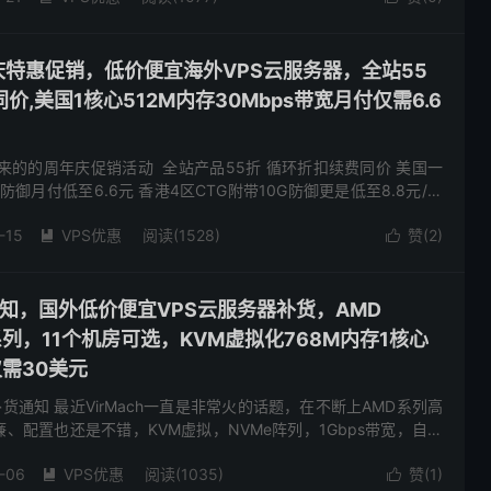
庆特惠促销，低价便宜海外VPS云服务器，全站55
,美国1核心512M内存30Mbps带宽月付仅需6.6
来的的周年庆促销活动 全站产品55折 循环折扣续费同价 美国一
G防御月付低至6.6元 香港4区CTG附带10G防御更是低至8.8元/月
次文章了 站长本人也用了这家快一年了 手里...
-15
VPS优惠
阅读(1528)
赞(
2
)


补货通知，国外低价便宜VPS云服务器补货，AMD
e系列，11个机房可选，KVM虚拟化768M内存1核心
仅需30美元
了补货通知 最近VirMach一直是非常火的话题，在不断上AMD系列高
、配置也还是不错，KVM虚拟，NVMe阵列，1Gbps带宽，自带
房：洛杉矶、阿姆斯特丹、水牛城、东京、达拉斯...
-06
VPS优惠
阅读(1035)
赞(
1
)

