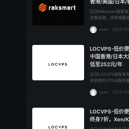
香港/美国/日本/
近日RAKsmart商
优惠促销，还有限量版
于KVM虚拟架构且不
asen
2023-03
LOCVPS-低
中国香港/日本大
低至252元/年
近日LOCVPS商家
本机房的VPS云服务
云地）、日本大阪数据中
asen
2023-03
LOCVPS-低价
终身7折，Xen/