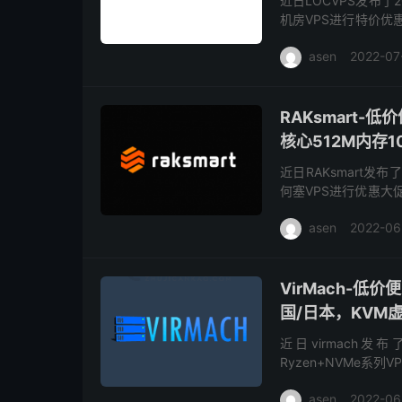
近日LOCVPS发布
机房VPS进行特价优
的pan1-4、KVM系列的Li
asen
2022-07
RAKsmart-
核心512M内存1
近日RAKsmart发
何塞VPS进行优惠大促
2.99美元/月，均不
asen
2022-06
VirMach-
国/日本，KVM虚
近日virmach发
Ryzen+NVMe
数据中心可供选择，尤
asen
2022-06