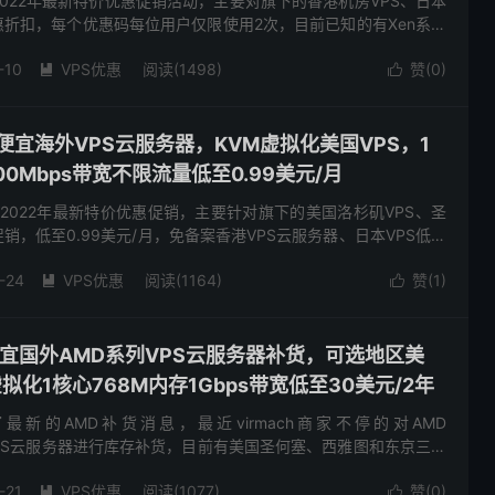
了2022年最新特价优惠促销活动，主要对旗下的香港机房VPS、日本
惠折扣，每个优惠码每位用户仅限使用2次，目前已知的有Xen系列
ght/Sliver/Golden机型参...
-10
VPS优惠
阅读(1498)
赞(
0
)


低价便宜海外VPS云服务器，KVM虚拟化美国VPS，1
00Mbps带宽不限流量低至0.99美元/月
布了2022年最新特价优惠促销，主要针对旗下的美国洛杉矶VPS、圣
销，低至0.99美元/月，免备案香港VPS云服务器、日本VPS低至
限流量，支持win系统，终身循环优惠不涨价...
-24
VPS优惠
阅读(1164)
赞(
1
)


低价便宜国外AMD系列VPS云服务器补货，可选地区美
拟化1核心768M内存1Gbps带宽低至30美元/2年
布了最新的AMD补货消息，最近virmach商家不停的对AMD
系列VPS云服务器进行库存补货，目前有美国圣何塞、西雅图和东京三个
其是日本机房对国内用户比较友好，其他八个机房vir...
-21
VPS优惠
阅读(1077)
赞(
0
)

