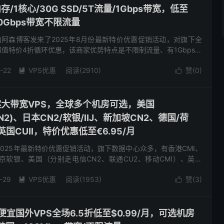
/1核心/30G SSD/5T流量/1Gbps带宽，低至
0Gbps带宽不限流量
M商家向阿森博客发来了2025年8月份最新特价优惠促销活动，对旗下全
超值特价4折循环优惠，该商家优势特点是不限制流量、有1Gbps带
选择，基础配置1核心512M内存1Gbps...
-22
VPS优惠
阅读(2910)
赞(
0
)


备案大带宽VPS，全球多个机房可选，美国
CMIN2)、日本CN2/软银/IIJ、新加坡CN2、德国/荷
、英国CUII，特价优惠低至€6.95/月
了2025年最新特价优惠促销活动，旗下数据中心众多，有香港CMI、
东京软银、美国（分别走电信CN2、联通CU2、移动CMI）、英国
CU2(as9929)、荷兰双高端(联通走...
-29
VPS优惠
阅读(1953)
赞(
3
)


低价便宜国外VPS全场6.5折低至$0.99/月，可选机房