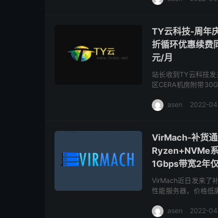
TY云科技-周年
折循环优惠续费同价
元/月
站长收到TY云科技发
区CERA机房附带30
本站也给这家发过很多
asen
2022-04
VirMach-
Ryzen+NVM
1Gbps带宽2年
VirMach近日发来
性能服务器，价格低廉
一个IPv4，可选机
asen
2022-04