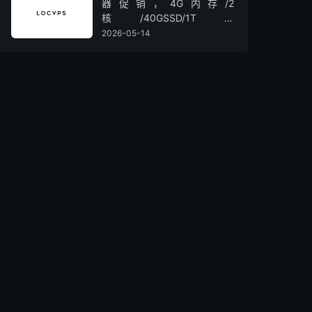
器促销，4G内存/2
核/40GSSD/1T流
量/450Mbps带宽，低至36元/
2026-05-14
月