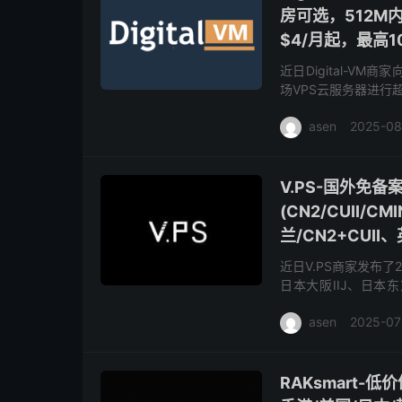
房可选，512M内存
$4/月起，最高1
近日Digital-V
场VPS云服务器进行
宽和10Gbps带宽可供
asen
2025-08
V.PS-国外免
(CN2/CUII/
兰/CN2+CUII
近日V.PS商家发布
日本大阪IIJ、日本
CU2(as9929)、德国
asen
2025-07
RAKsmart-