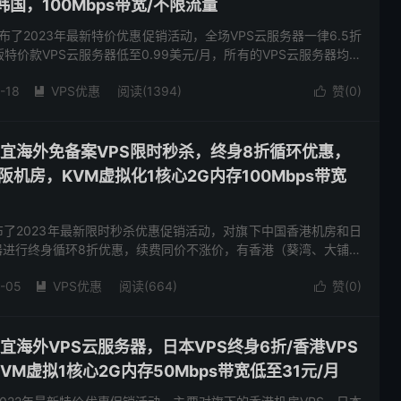
韩国，100Mbps带宽/不限流量
家发布了2023年最新特价优惠促销活动，全场VPS云服务器一律6.5折
特价款VPS云服务器低至0.99美元/月，所有的VPS云服务器均基
限制流量，有中国香港、韩国首尔、日本东京、...
-18
VPS优惠
阅读(1394)
赞(
0
)


价便宜海外免备案VPS限时秒杀，终身8折循环优惠，
阪机房，KVM虚拟化1核心2G内存100Mbps带宽
发布了2023年最新限时秒杀优惠促销活动，对旗下中国香港机房和日
器进行终身循环8折优惠，续费同价不涨价，有香港（葵湾、大铺、
心可供选择，基础配置1核心2G内存100Mbps带宽2...
-05
VPS优惠
阅读(664)
赞(
0
)


便宜海外VPS云服务器，日本VPS终身6折/香港VPS
KVM虚拟1核心2G内存50Mbps带宽低至31元/月