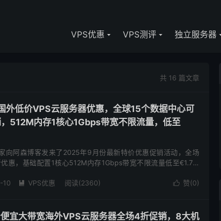
VPS优惠
VPS测评
独立服务器
共 16 篇文章
ting-国外低价VPS云服务器优惠，全球15个数据中心可
，512M内存1核心1Gbps带宽不限流量，低至
ting商家向阿森博客发来了2025年9月份最新特价优惠促销活动，全场
优惠，基础配置1核心512M内存1Gbps带宽不限流量低至€1.74/
、美国（洛杉矶、迈阿密、纽约）、德国...
-10
VPS优惠
阅读(2360)
赞(
0
)


M-低价便宜大带宽海外VPS云服务器全场4折促销，8大机