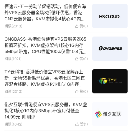
恒速云-五一劳动节促销活动，低价便宜海
外VPS云服务器全场8折循环优惠，香港
CN2云服务器，KVM虚拟化4核心4G内存
10Mbps带宽不限流量仅需26元/月-附简单
阅读(2013)
赞(
0
)

测评
ONGBASS-香港低价便宜VPS云服务器65
折循环折扣，KVM虚拟架构1核心1G内存
5Mbps带宽，CPU性能100%仅需10.4元/
月-附简单测评
阅读(1921)
赞(
0
)

TY云科技-香港低价便宜VPS云服务器上
新，全场55折循环优惠，香港七区三网直
连混合线路，KVM虚拟化1核心1G内存
5Mbps带宽不限流量，低至8.8/月-附简单
阅读(2313)
赞(
0
)

测评
偌夕互联-香港便宜VPS云服务器，KVM虚
拟化1核心1G内存3Mbps带宽月付低至
14.99元-附测评
阅读(1042)
赞(
1
)
