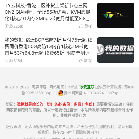
TY云科技-香港二区补货上架新节点三网
CN2 GIA回程，全场55折优惠，KVM虚拟
化1核心1G内存3Mbps带宽月付低至8.8元
-附测评
阅读(2258)
赞(
1
)

我的数据-宿迁BGP高防7折 月付75元起 续
费同价香港50G高防1G内存1核心1M带宽
首月53折64.8元起 续费65折-附简单测评
阅读(3184)
赞(
0
)

© 2019-2026
阿森博客
网站地图
| 本站由
冰云互联
提供云计算服务 |
豫ICP
备2025135810号-1
|
豫公网安备 41132402411697号
切记：
数据就是站长的一切！务必 备份！备份！备份！
重要事情说三遍！任何
商家都有跑路的可能，所以一定要记住备份！本站所发布内容只起综合对比作
用，非推荐引导行为
版权声明：阿森博客部分内容均来自网络，若无意侵犯到您的权利，请及时联
系我们，将在72小时内删除相关内容！